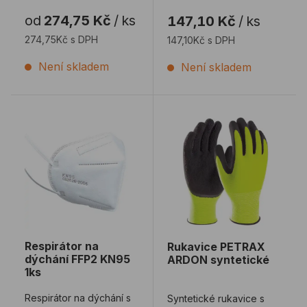
CXS Stern, s vysokou
z tvrzené oceli pro lepší
od
274,75 Kč
/
ks
147,10 Kč
/
ks
citlivostí pro přesnějš ...
odolnost ...
274,75Kč s DPH
147,10Kč s DPH
Není skladem
Není skladem
Respirátor na dýchání FFP2 KN95 1ks
Rukavice PETRAX ARDON 
Respirátor na
Rukavice PETRAX
dýchání FFP2 KN95
ARDON syntetické
1ks
Respirátor na dýchání s
Syntetické rukavice s