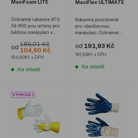
MaxiFoam LITE
MaxiFlex ULTIMATE
Ochranné rukavice ATG
Rukavice povrstvené
34-900 jsou určeny pro
pro všeobecnou
běžnou manipulaci v
manipulaci. Ochranné
mírně olejnatém
rukavice s technologií
169,01 Kč
od
191,93 Kč
prostředí, tloušťka ...
AD-APT, o 31% snížená
od
104,60 Kč
...
191,93Kč s DPH
104,60Kč s DPH
Na skladě
Na skladě
Rukavice CERVA EIDER kombinované
Rukavice CERVA KITTIWAKE