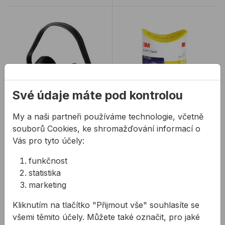
Sluchátka EP101/SNR na ochranu sluchu
Špunty do uší 3M - omyva
Své údaje máte pod kontrolou
My a naši partneři používáme technologie, včetně
Sluchátka
Špunty do uší 3M -
EP101/SNR na
omyvatelné
souborů Cookies, ke shromažďování informací o
ochranu sluchu
Vás pro tyto účely:
Sluchátka EP101 / SNR na
Tvarovatelné špunty do
funkčnost
ochranu sluchu v
uší 3M.
statistika
červeno-černé barvě.
marketing
304,30 Kč
/
ks
16,25 Kč
/
pr
Kliknutím na tlačítko "Přijmout vše" souhlasíte se
304,30Kč s DPH
16,25Kč s DPH
všemi těmito účely. Můžete také označit, pro jaké