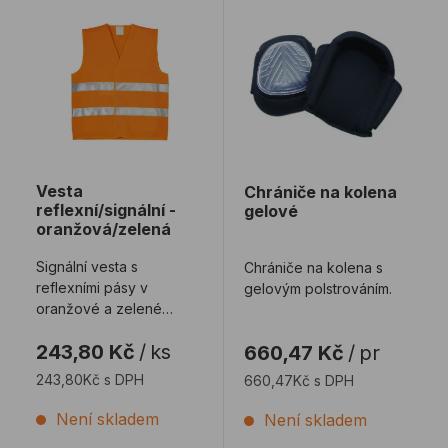
Vesta reflexní/signální - oranžová/zelená
Chrániče na kolena gelové
Vesta
Chrániče na kolena
reflexní/signální -
gelové
oranžová/zelená
Signální vesta s
Chrániče na kolena s
reflexními pásy v
gelovým polstrováním.
oranžové a zelené
barvě.
243,80 Kč
/
ks
660,47 Kč
/
pr
243,80Kč s DPH
660,47Kč s DPH
Není skladem
Není skladem