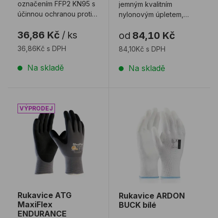
označením FFP2 KN95 s
jemným kvalitním
účinnou ochranou proti
nylonovým úpletem,
bakteriím a virům v
vazba 15G,
36,86 Kč
/
ks
od
84,10 Kč
univerzální ...
paropropustná vrstva
latexové p ...
36,86Kč s DPH
84,10Kč s DPH
Na skladě
Na skladě
Rukavice ATG MaxiFlex ENDURANCE
Rukavice ARDON BUCK bí
Rukavice ATG
Rukavice ARDON
MaxiFlex
BUCK bílé
ENDURANCE