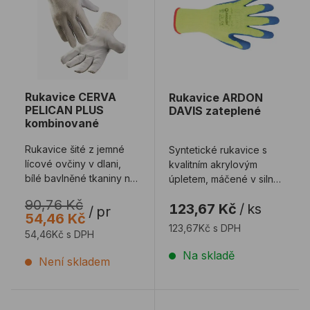
Rukavice CERVA
Rukavice ARDON
PELICAN PLUS
DAVIS zateplené
kombinované
Rukavice šité z jemné
Syntetické rukavice s
lícové ovčiny v dlani,
kvalitním akrylovým
bílé bavlněné tkaniny na
úpletem, máčené v silné
zádech as nápletem.
vrstvě latexu,
90,76 Kč
123,67 Kč
/
ks
Ochranné r ...
protiskluzová úprav ...
/
pr
54,46 Kč
123,67Kč s DPH
54,46Kč s DPH
Na skladě
Není skladem