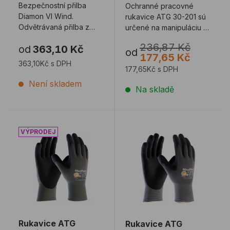
Bezpečnostní přilba
Ochranné pracovné
Diamon VI Wind.
rukavice ATG 30-201 sú
Odvětrávaná přilba z
určené na manipuláciu v
ABS. Inovativní tvar
suchom i vlhkom
236,87 Kč
od
363,10 Kč
„baseballové čepice“ p
prostredí pri teplo ...
od
177,65 Kč
...
363,10Kč s DPH
177,65Kč s DPH
Není skladem
Na skladě
Rukavice ATG MaxiFoam LITE
Rukavice ATG MaxiFlex 
Rukavice ATG
Rukavice ATG