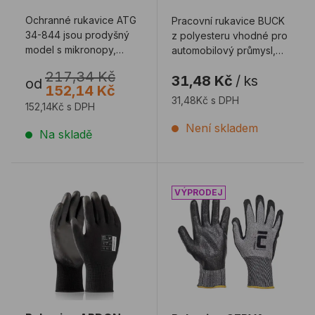
Ochranné rukavice ATG
Pracovní rukavice BUCK
34-844 jsou prodyšný
z polyesteru vhodné pro
model s mikronopy,
automobilový průmysl,
které zvyšují trvanlivost
ale i pro elektronické a
217,34 Kč
31,48 Kč
/
ks
a poskytují ...
logist ...
od
152,14 Kč
31,48Kč s DPH
152,14Kč s DPH
Není skladem
Na skladě
Rukavice ARDON BUCK černé
Rukavice CERVA RAZORBIL