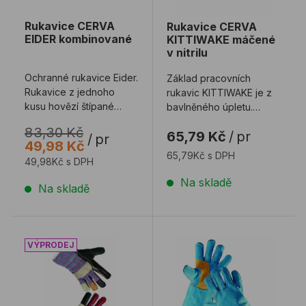
Rukavice CERVA
Rukavice CERVA
EIDER kombinované
KITTIWAKE máčené
v nitrilu
Ochranné rukavice Eider.
Základ pracovních
Rukavice z jednoho
rukavic KITTIWAKE je z
kusu hovězí štípané
bavlněného úpletu.
kůže v dlani s
Rukavice jsou
83,30 Kč
65,79 Kč
/
pr
podšívkou. Hřbetní čá ...
polomáčeny v nitrilu. Mají
/
pr
49,98 Kč
...
65,79Kč s DPH
49,98Kč s DPH
Na skladě
Na skladě
Rukavice CERVA ROBIN kombinované
Rukavice CERVA HARPY ce