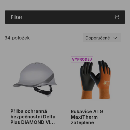
Filter
34 položek
Doporučené
Přilba ochranná bezpečnostní Delta Plus DIAMOND 
Rukavice ATG MaxiTherm 
Přilba ochranná
Rukavice ATG
bezpečnostní Delta
MaxiTherm
Plus DIAMOND VI
zateplené
WIND