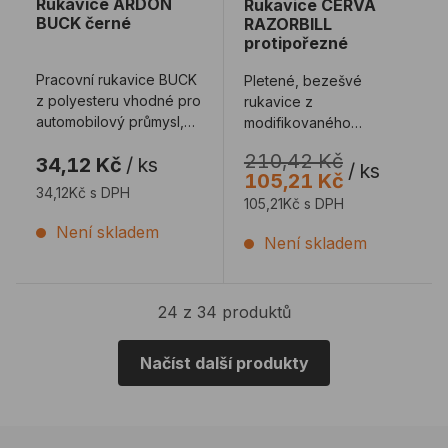
Rukavice ARDON
Rukavice CERVA
BUCK černé
RAZORBILL
protipořezné
Pracovní rukavice BUCK
Pletené, bezešvé
z polyesteru vhodné pro
rukavice z
automobilový průmysl,
modifikovaného
ale i pro elektronické a
skleněného vlákna,
210,42 Kč
34,12 Kč
/
ks
logist ...
Spandexu a nylonu, s
/
ks
105,21 Kč
nánosem HCT nitri ...
34,12Kč s DPH
105,21Kč s DPH
Není skladem
Není skladem
24 z 34 produktů
Načíst další produkty