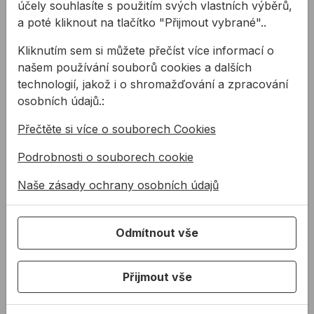
účely souhlasíte s použitím svých vlastních výběrů,
Na skladě
Na skladě
a poté kliknout na tlačítko "Přijmout vybrané"..
Kliknutím sem si můžete přečíst více informací o
Pracovní brýle Delta Plus VULCANO2 CLEAR
Pracovní brýle Delta Pl
našem používání souborů cookies a dalších
technologií, jakož i o shromažďování a zpracování
osobních údajů.:
Přečtěte si více o souborech Cookies
Podrobnosti o souborech cookie
Naše zásady ochrany osobních údajů
Pracovní brýle Delta
Pracovní brýle Delta
Plus VULCANO2
Plus VULCANO2
CLEAR
SMOKE
Odmítnout vše
Polykarbonátové
Jednočočkové
jednočočkové brýle,
polykarbonátové brýle,
čiré, nastavitelné
nastavitelné bočnice v
Přijmout vše
bočnice v obou
obou směrech, rozšířené
209,21 Kč
/
ks
209,21 Kč
/
ks
směrech, rozšířené
konce bočnic, ext ...