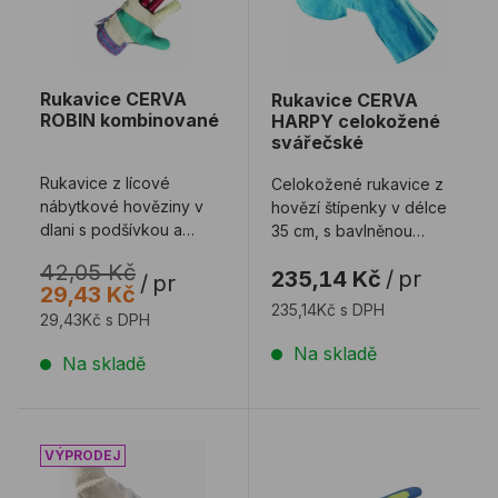
Rukavice CERVA
Rukavice CERVA
ROBIN kombinované
HARPY celokožené
svářečské
Rukavice z lícové
Celokožené rukavice z
nábytkové hověziny v
hovězí štípenky v délce
dlani s podšívkou a
35 cm, s bavlněnou
bavlněné tkaniny na
podšívkou, zesílením v
42,05 Kč
235,14 Kč
/
pr
zádech a manžetě.
dlani a kryt ...
/
pr
29,43 Kč
235,14Kč s DPH
29,43Kč s DPH
Na skladě
Na skladě
Rukavice CERVA PELICAN PLUS kombinované
Rukavice ARDON DAVIS za