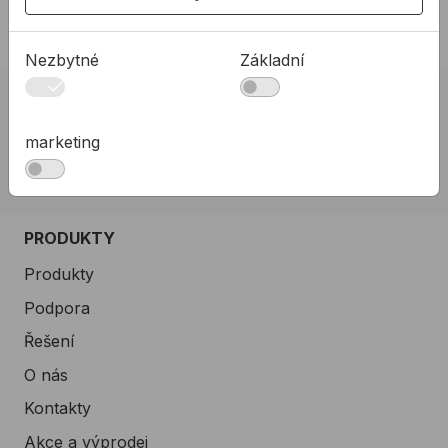
Nezbytné
Základní
02 623 10 920
allmedia@allmedia.sk
marketing
allmediasro (po-ne 7-22 h)
PRODUKTY
Produkty
Podpora
Řešení
O nás
Kontakty
Akce a výprodej