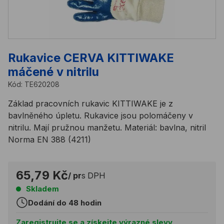
Rukavice CERVA KITTIWAKE
máčené v nitrilu
Kód:
TE620208
Základ pracovních rukavic KITTIWAKE je z
bavlněného úpletu. Rukavice jsou polomáčeny v
nitrilu. Mají pružnou manžetu. Materiál: bavlna, nitril
Norma EN 388 (4211)
65,79 Kč
/ pr
s DPH
Skladem
Dodání do 48 hodin
Zaregistrujte se a získejte výrazné slevy