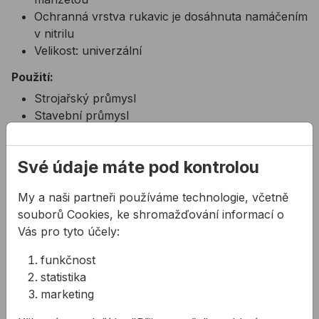
Ochranná vrstva rukavic je dosáhnuta namáčením
v nitrilu
Velikost: univerzální
Použití:
Strojařský průmysl
Stavební průmysl
Chemický průmysl
Norma:
Své údaje máte pod kontrolou
EN420 - Všeobecné požadavky a
My a naši partneři používáme technologie, včetně
zkušební metody
souborů Cookies, ke shromažďování informací o
EN388 - Ochranné rukavice proti mechanickým
Vás pro tyto účely:
rizikům
funkčnost
statistika
Související produkty
marketing
Rukavice CERVA EIDER kombinované
Rukavice CERVA HARPY cel