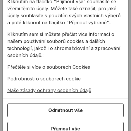
Kliknutím na tlačítko "Přijmout vše" souhlasíte se
všemi těmito účely. Můžete také označit, pro jaké
účely souhlasíte s použitím svých vlastních výběrů,
a poté kliknout na tlačítko "Přijmout vybrané"..
Kliknutím sem si můžete přečíst více informací o
našem používání souborů cookies a dalších
technologií, jakož i o shromažďování a zpracování
osobních údajů.:
Rukavice CERVA EIDER
Rukavice CERVA HARPY
kombinované
celokožené svářečské
Přečtěte si více o souborech Cookies
Podrobnosti o souborech cookie
Ochranné rukavice Eider.
Celokožené rukavice z
Rukavice z jednoho kusu
hovězí štípenky v délce 35
Naše zásady ochrany osobních údajů
hovězí štípané kůže v dlani s
cm, s bavlněnou podšívkou,
podšívkou. Hřbetní čá ...
zesílením v dlani a kryt ...
83,30 Kč
235,14 Kč
/
pr
/
pr
49,98 Kč
Odmítnout vše
235,14Kč s DPH
49,98Kč s DPH
Na skladě
Přijmout vše
Na skladě