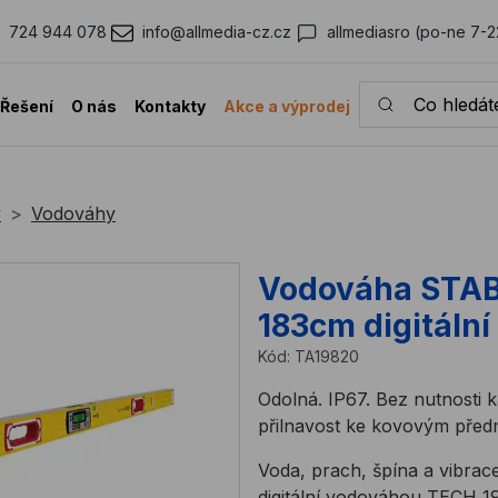
724 944 078
info@allmedia-cz.cz
allmediasro (po-ne 7-2
Co hledáte?
Řešení
O nás
Kontakty
Akce a výprodej
y
Vodováhy
Vodováha STAB
183cm digitáln
Kód:
TA19820
Odolná. IP67. Bez nutnosti k
přilnavost ke kovovým pře
Voda, prach, špína a vibrac
digitální vodováhou TECH 1