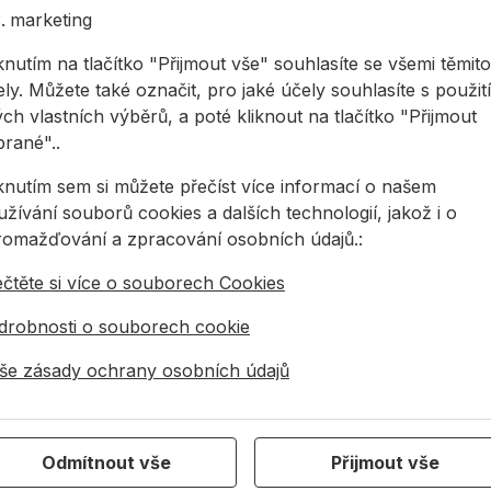
marketing
ystémem magnetů a dvěma digitálními displeji
knutím na tlačítko "Přijmout vše" souhlasíte se všemi těmito
ly. Můžete také označit, pro jaké účely souhlasíte s použit
oti prachu a vodě podle IP 67 – vodováha může
ch vlastních výběrů, a poté kliknout na tlačítko "Přijmout
brané"..
e, které lze rozsvítit stlačením tlačítka
iknutím sem si můžete přečíst více informací o našem
ty rychle bez toho, abyste se museli dívat na
žívání souborů cookies a dalších technologií, jakož i o
ových signálů
romažďování a zpracování osobních údajů.:
stému není potřebná při každodenním používání, a to
 teploty
ečtěte si více o souborech Cookies
ěru
e měření úhlu do jiných komponentů
drobnosti o souborech cookie
anu před náhodnými vstupy
še zásady ochrany osobních údajů
desetinné a jako zlomky.
vu
Odmítnout vše
Přijmout vše