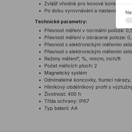
Zvlášť vhodné pro kovové konstrukce,
Po dobu vyrovnávání a nastavování ko
Ne
Technické parametry:
Přesnost měření v normální poloze: 0
Přesnost měření v obrácené poloze: 
Přesnost s elektronickým měřením sklon
Přesnost s elektronickým měřením sklon
Režimy měření°, %, mm/m, inch/ft
Počet měřicích ploch: 2
Magnetický systém
Odnímatelné koncovky, tlumicí nárazy
Hliníkový obdélníkový profil s výztužn
Životnost: 400 h
Třída ochrany: IP67
Typ baterií: AA