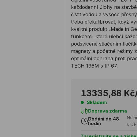
každodenní úlohy na stavbě
čistit vodou a vysoce přesn
třeba překalibrovat, když vý
kvalitní produkt „Made in G
funkcemi, které ulehčí každou
podsvícené stlačením tlačítk
magnety a početné režimy
optimální ochrana proti pra
TECH 196M s IP 67.
13335,88 Kč
Skladem
Doprava zdarma
Nejn
Dodání do 48
hodin
s D
Zaregistrujte se a získe