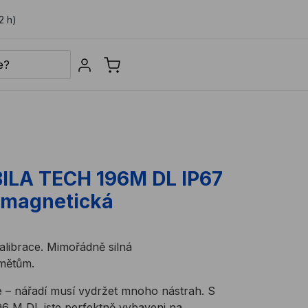
2 h)
Sign in
ILA TECH 196M DL IP67
í magnetická
alibrace. Mimořádně silná
dmětům.
e – nářadí musí vydržet mnoho nástrah. S
96 M DL jste perfektně vybaveni na