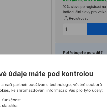
10% sleva po registraci na
Individuální slevy pro vel
Registrovat
Potřebujete poradit?
724 944 078
info@allmedia-cz.cz
vé údaje máte pod kontrolou
allmediasro (po-ne 7-2
 a naši partneři používáme technologie, včetně souborů
okies, ke shromažďování informací o Vás pro tyto účely:
funkčnost
statistika