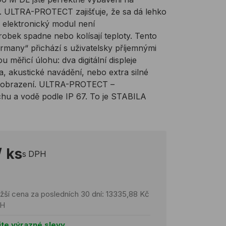
. ULTRA-PROTECT zajišťuje, že sa dá lehko
ý elektronický modul není
robek spadne nebo kolísají teploty. Tento
ermany“ přichází s uživatelsky příjemnými
 měřicí úlohu: dva digitální displeje
a, akustické navádění, nebo extra silné
 zobrazení. ULTRA-PROTECT –
chu a vodě podle IP 67. To je STABILA
/ ks
s DPH
ižší cena za posledních 30 dní: 13335,88 Kč
PH
jte výrazné slevy