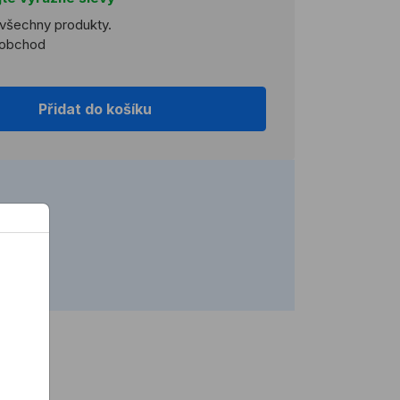
 všechny produkty.
koobchod
Přidat do košíku
2 h)