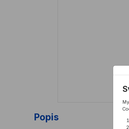
S
My
Co
Popis