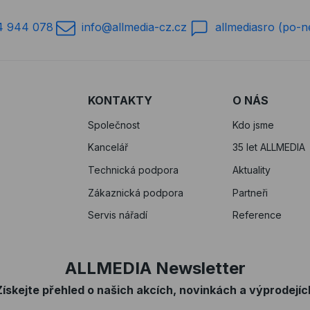
4 944 078
info@allmedia-cz.cz
allmediasro (po-n
KONTAKTY
O NÁS
Společnost
Kdo jsme
Kancelář
35 let ALLMEDIA
Technická podpora
Aktuality
Zákaznická podpora
Partneři
Servis nářadí
Reference
ALLMEDIA Newsletter
Získejte přehled o našich akcích, novinkách a výprodejíc