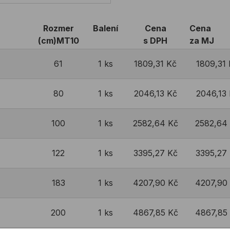
Rozmer
Balení
Cena
Cena
(cm)MT10
s DPH
za MJ
61
1 ks
1809,31 Kč
1809,31
80
1 ks
2046,13 Kč
2046,13
100
1 ks
2582,64 Kč
2582,64
122
1 ks
3395,27 Kč
3395,27
183
1 ks
4207,90 Kč
4207,90
200
1 ks
4867,85 Kč
4867,85