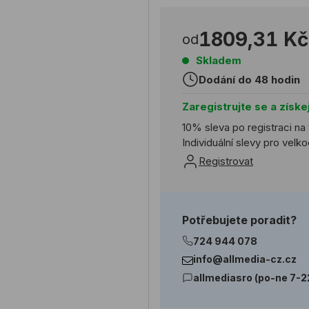
1809,31 Kč
od
Skladem
Dodání do 48 hodin
Zaregistrujte se a získe
10% sleva po registraci na
Individuální slevy pro vel
Registrovat
Potřebujete poradit?
724 944 078
info@allmedia-cz.cz
allmediasro (po-ne 7-2