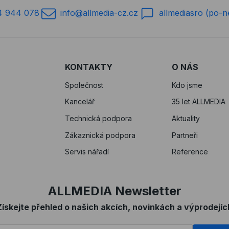
4 944 078
info@allmedia-cz.cz
allmediasro (po-n
KONTAKTY
O NÁS
Společnost
Kdo jsme
Kancelář
35 let ALLMEDIA
Technická podpora
Aktuality
Zákaznická podpora
Partneři
Servis nářadí
Reference
ALLMEDIA Newsletter
Získejte přehled o našich akcích, novinkách a výprodejíc