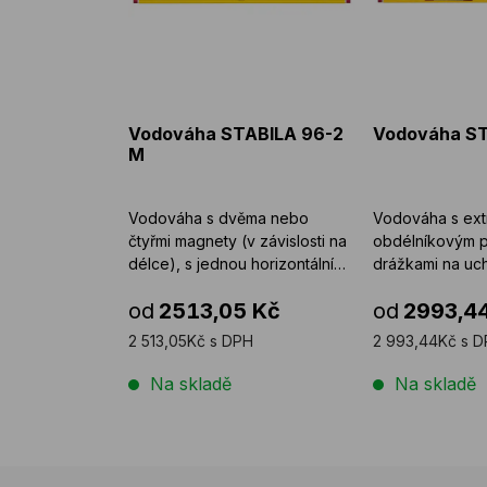
Vodováha STABILA 96-2
Vodováha ST
M
Vodováha s dvěma nebo
Vodováha s extr
čtyřmi magnety (v závislosti na
obdélníkovým p
délce), s jednou horizontální
drážkami na uc
libelou a se dvě ...
od
2513,05 Kč
od
2993,4
2 513,05Kč s DPH
2 993,44Kč s 
Na skladě
Na skladě