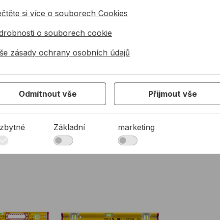
ečtěte si více o souborech Cookies
drobnosti o souborech cookie
še zásady ochrany osobních údajů
Odmítnout vše
Přijmout vše
zbytné
Základní
marketing
ABILA 196-2
Vodováha STABILA R 300