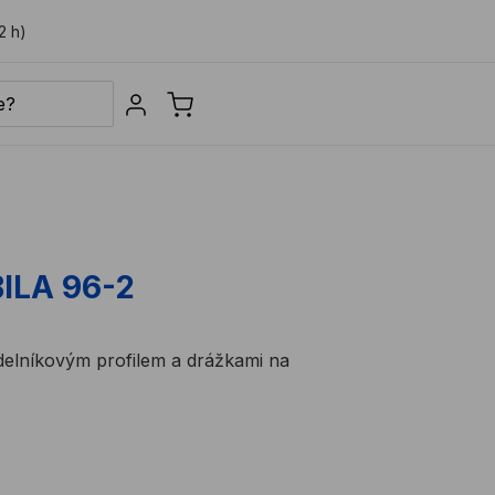
2 h)
Sign in
ILA 96-2
delníkovým profilem a drážkami na