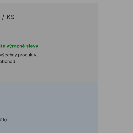
/
KS
jte výrazné slevy
 všechny produkty.
koobchod
2 h)