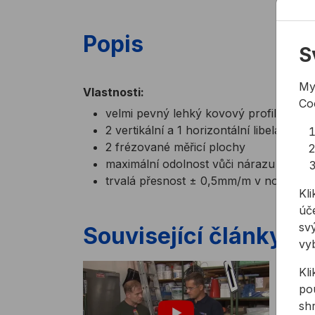
Popis
S
My
Vlastnosti:
Co
velmi pevný lehký kovový profil s pla
2 vertikální a 1 horizontální libela z ak
2 frézované měřicí plochy
maximální odolnost vůči nárazu a vyte
trvalá přesnost ± 0,5mm/m v normáln
Kli
úče
svý
Související články
vy
Kl
pou
sh