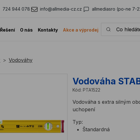
724 944 078
info@allmedia-cz.cz
allmediasro (po-ne 7-2
Co hledáte?
Řešení
O nás
Kontakty
Akce a výprodej
y
Vodováhy
Vodováha STAB
Kód:
PTA1522
Vodováha s extra silným ob
uchopení
Typ:
Štandardná