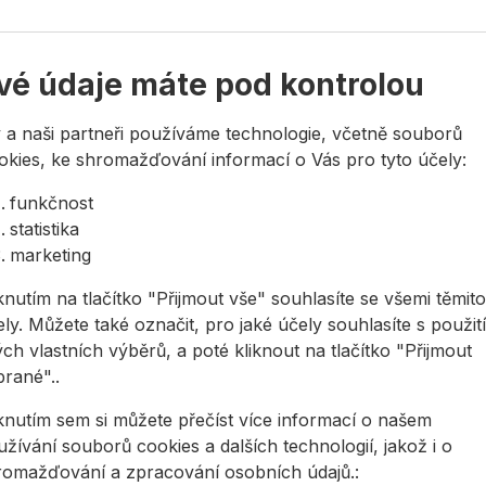
vé údaje máte pod kontrolou
 a naši partneři používáme technologie, včetně souborů
okies, ke shromažďování informací o Vás pro tyto účely:
stovými koncovkami
rylátového skla
funkčnost
statistika
čení
marketing
í a ± 0,75mm/m v opačné poloze
knutím na tlačítko "Přijmout vše" souhlasíte se všemi těmito
ly. Můžete také označit, pro jaké účely souhlasíte s použit
ch vlastních výběrů, a poté kliknout na tlačítko "Přijmout
brané"..
iknutím sem si můžete přečíst více informací o našem
žívání souborů cookies a dalších technologií, jakož i o
romažďování a zpracování osobních údajů.: