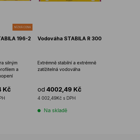
NÍZKÁ CENA
ABILA 196-2
Vodováha STABILA R 300
a silným
Extrémně stabilní a extrémně
rofilem a
zatížitelná vodováha
hopení
4 Kč
od
4002,49 Kč
DPH
4 002,49Kč s DPH
Na skladě