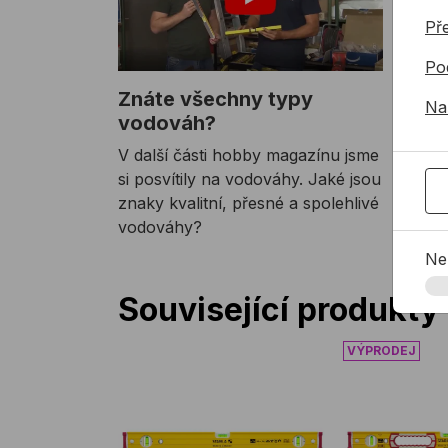
Př
Po
Znáte všechny typy
Na
vodováh?
V další části hobby magazínu jsme
si posvítily na vodováhy. Jaké jsou
znaky kvalitní, přesné a spolehlivé
vodováhy?
Ne
Související produkty
Vodováha STABILA 96-2 M
Vodováha ST