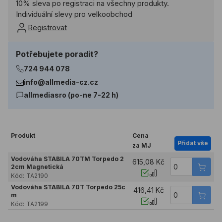
10% sleva po registraci na všechny produkty.
Individuální slevy pro velkoobchod
Registrovat
Potřebujete poradit?
724 944 078
info@allmedia-cz.cz
allmediasro (po-ne 7-22 h)
Produkt
Cena
Přidat vše
za MJ
Vodováha STABILA 70TM Torpedo 2
615,08 Kč
2cm Magnetická
Kód:
TA2190
Vodováha STABILA 70T Torpedo 25c
416,41 Kč
m
Kód:
TA2199