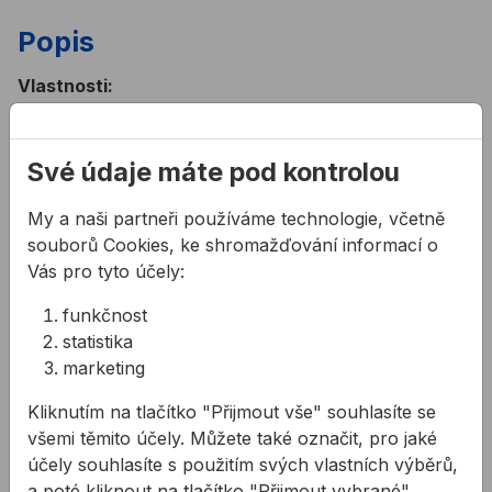
Popis
Vlastnosti:
dutý AL profil
2 libely z akrylátového skla
Své údaje máte pod kontrolou
odolnost vůči nárazu a vytečení
trvalá přesnost ± 0,5 mm/m v normální poloze
My a naši partneři používáme technologie, včetně
souborů Cookies, ke shromažďování informací o
Vás pro tyto účely:
Související produkty
Vodováha STABILA 70
Vodováha STABILA 70 MA
funkčnost
statistika
marketing
Kliknutím na tlačítko "Přijmout vše" souhlasíte se
všemi těmito účely. Můžete také označit, pro jaké
účely souhlasíte s použitím svých vlastních výběrů,
a poté kliknout na tlačítko "Přijmout vybrané"..