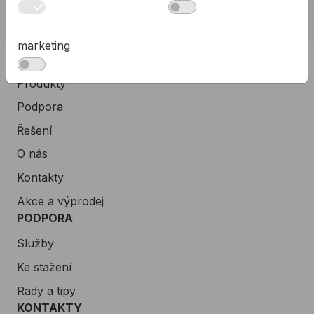
allmediasro (po-ne 7-22 h)
marketing
PRODUKTY
Produkty
Podpora
Řešení
O nás
Kontakty
Akce a výprodej
PODPORA
Služby
Ke stažení
Rady a tipy
KONTAKTY