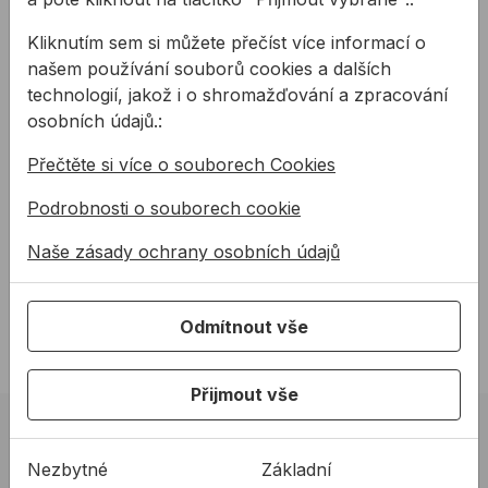
Kliknutím sem si můžete přečíst více informací o
Vodováha STABILA 70
Vodováha STABILA 70
našem používání souborů cookies a dalších
MAS
technologií, jakož i o shromažďování a zpracování
osobních údajů.:
Nespočet profesionálních
Nic tak člověka nezlobí jako
Přečtěte si více o souborech Cookies
stavitelů si vybralo typ 70 pro
když zavěsíme nástěnnou
její bezkonkurenční vlastnosti.
polici a pak zjistíme, že je
Podrobnosti o souborech cookie
STABILA 70 ...
pokřivená. Zde při ...
od
442,23 Kč
767,73 Kč
/
ks
Naše zásady ochrany osobních údajů
442,23Kč s DPH
767,73Kč s DPH
Na skladě
Není skladem
Odmítnout vše
Přijmout vše
02 623 10 920
Nezbytné
Základní
allmedia@allmedia.sk