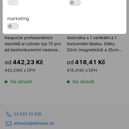
Vodováha STABILA 70
Vodováha STABILA 70 T
marketing
Torpedo
Nespočet profesionálních
Vodováha s 1 vertikální a 1
stavitelů si vybralo typ 70 pro
horizontální libelou. Délky:
její bezkonkurenční vlastnosti.
22cm (magnetická) a 25cm
STABILA 70 ...
(klasická)
od
442,23 Kč
od
416,41 Kč
442,23Kč s DPH
416,41Kč s DPH
Na skladě
Na skladě
02 623 10 920
allmedia@allmedia.sk