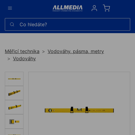
Sign in
Co hledáte?
Měřicí technika
Vodováhy, pásma, metry
Vodováhy