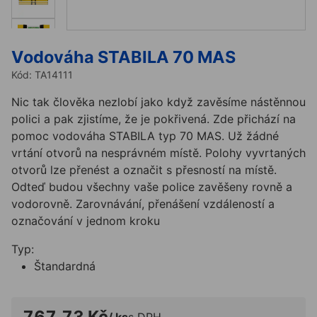
Vodováha STABILA 70 MAS
Kód:
TA14111
Nic tak člověka nezlobí jako když zavěsíme nástěnnou
polici a pak zjistíme, že je pokřivená. Zde přichází na
pomoc vodováha STABILA typ 70 MAS. Už žádné
vrtání otvorů na nesprávném místě. Polohy vyvrtaných
otvorů lze přenést a označit s přesností na místě.
Odteď budou všechny vaše police zavěšeny rovně a
vodorovně. Zarovnávání, přenášení vzdáleností a
označování v jednom kroku
Typ:
Štandardná
767,73 Kč
/ ks
s DPH