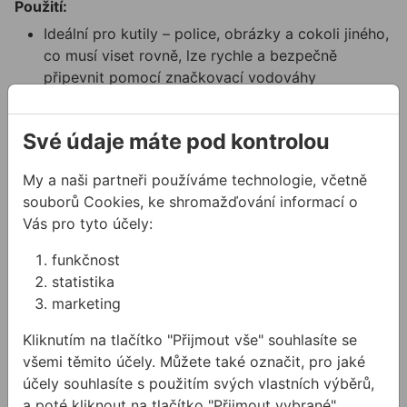
Použití:
Ideální pro kutily – police, obrázky a cokoli jiného,
​​co musí viset rovně, lze rychle a bezpečně
připevnit pomocí značkovací vodováhy
Technické parametry:
Své údaje máte pod kontrolou
​Přesnost měření v normální poloze: 0,50 mm/m
Počet měřicích ploch: 1
My a naši partneři používáme technologie, včetně
Koncovky: Standardní
souborů Cookies, ke shromažďování informací o
Délka: 80 cm
Vás pro tyto účely:
Vybavení: Posuvná značka
funkčnost
statistika
Související články
marketing
Kliknutím na tlačítko "Přijmout vše" souhlasíte se
všemi těmito účely. Můžete také označit, pro jaké
účely souhlasíte s použitím svých vlastních výběrů,
a poté kliknout na tlačítko "Přijmout vybrané"..