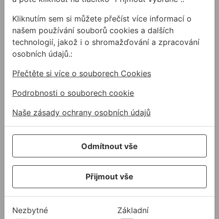
Kliknutím sem si můžete přečíst více informací o
Znáte všechny typy
našem používání souborů cookies a dalších
vodováh?
technologií, jakož i o shromažďování a zpracování
V další části hobby
osobních údajů.:
magazínu jsme si posvítily
na vodováhy. Jaké jsou
Přečtěte si více o souborech Cookies
znaky kvalitní, přesné a
Podrobnosti o souborech cookie
spolehlivé vodováhy?
Naše zásady ochrany osobních údajů
Související produkty
Vodováha STABILA 70
Vodováha STABILA 70 T To
Odmítnout vše
Přijmout vše
Nezbytné
Základní