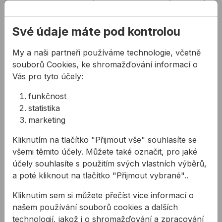
Své údaje máte pod kontrolou
Související produkty
Vodováha STABILA 70 T Torpedo
Vodováha STABILA 81 SV 
My a naši partneři používáme technologie, včetně
souborů Cookies, ke shromažďování informací o
Vás pro tyto účely:
funkčnost
statistika
marketing
Kliknutím na tlačítko "Přijmout vše" souhlasíte se
všemi těmito účely. Můžete také označit, pro jaké
Vodováha STABILA 70 T
Vodováha STABILA 81
účely souhlasíte s použitím svých vlastních výběrů,
Torpedo
SV REM Torpedo
a poté kliknout na tlačítko "Přijmout vybrané"..
Kliknutím sem si můžete přečíst více informací o
Vodováha s 1 vertikální a 1
U ocelových konstrukcí
horizontální libelou. Délky:
potřebujete mít často obě
našem používání souborů cookies a dalších
22cm (magnetická) a 25cm
ruce volné, abyste s nimi
technologií, jakož i o shromažďování a zpracování