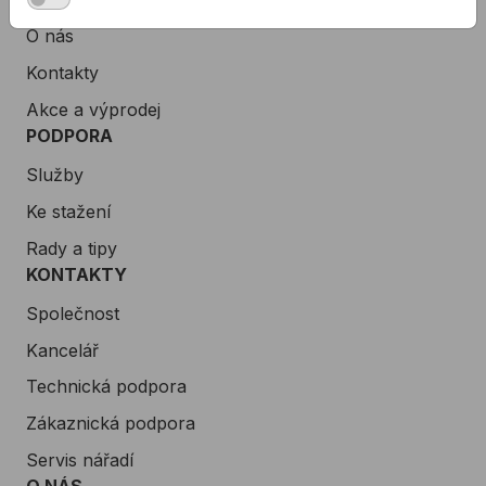
O nás
Kontakty
Akce a výprodej
PODPORA
Služby
Ke stažení
Rady a tipy
KONTAKTY
Společnost
Kancelář
Technická podpora
Zákaznická podpora
Servis nářadí