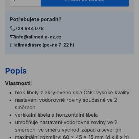
Potřebujete poradit?
724 944 078
info@allmedia-cz.cz
allmediasro (po-ne 7-22 h)
Popis
Vlastnosti:
blok libely z akrylového skla CNC vysoké kvality
nastavení vodorovné roviny současně ve 2
směrech
vertikální libela a horizontální libela
umožňuje nastavení vodorovné roviny ve 2
směrech: ve směru východ-západ a sever-jih
maximální rozměry: 60 x 45 x 15 mm (d x š x h)