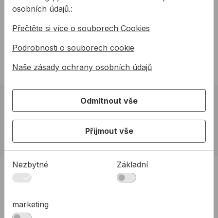
(klasická)
mohli pracovat, proto je ...
osobních údajů.:
od
416,41 Kč
od
1777,88 Kč
Přečtěte si více o souborech Cookies
416,41Kč s DPH
1 777,88Kč s DPH
Podrobnosti o souborech cookie
Na skladě
Na skladě
Naše zásady ochrany osobních údajů
Odmítnout vše
02 623 10 920
allmedia@allmedia.sk
Přijmout vše
allmediasro (po-ne 7-22 h)
Nezbytné
Základní
PRODUKTY
Produkty
Podpora
marketing
Řešení