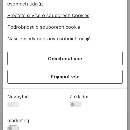
osobních údajů.:
Kdo jsme
Přečtěte si více o souborech Cookies
35 let ALLMEDIA
Podrobnosti o souborech cookie
Aktuality
Partneři
Naše zásady ochrany osobních údajů
Reference
AKO NAKUPOVAŤ
Odmítnout vše
Proč nakupovat u nás?
Obchodní podmínky
Přijmout vše
Zásady ochrany osobních údajů
Zásady používání souborů cookie
Nezbytné
Základní
Prohlášení o přístupnosti
Newsletter Allmedia
marketing
Získajte prehľad o našich akciách a novinkách