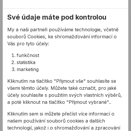
O nás
Své údaje máte pod kontrolou
Kontakty
Akce a výprodej
My a naši partneři používáme technologie, včetně
PODPORA
souborů Cookies, ke shromažďování informací o
Vás pro tyto účely:
Služby
Ke stažení
funkčnost
statistika
Rady a tipy
marketing
KONTAKTY
Kliknutím na tlačítko "Přijmout vše" souhlasíte se
Společnost
všemi těmito účely. Můžete také označit, pro jaké
Kancelář
účely souhlasíte s použitím svých vlastních výběrů,
Technická podpora
a poté kliknout na tlačítko "Přijmout vybrané"..
Zákaznická podpora
Kliknutím sem si můžete přečíst více informací o
našem používání souborů cookies a dalších
Servis nářadí
technologií, jakož i o shromažďování a zpracování
O NÁS