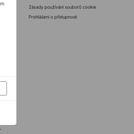
ím
Zásady používání souborů cookie
Prohlášení o přístupnosti
h
at
.