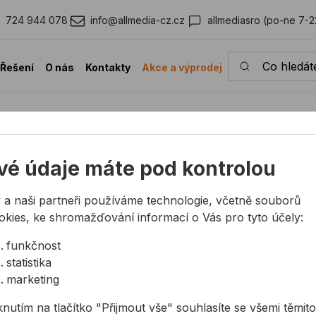
724 944 078
info@allmedia-cz.cz
allmediasro (po-ne 7-2
Co hledáte?
Řešení
O nás
Kontakty
Akce a výprodej
vé údaje máte pod kontrolou
4 944 078
info@allmedia-cz.cz
allmediasro (po-n
 a naši partneři používáme technologie, včetně souborů
okies, ke shromažďování informací o Vás pro tyto účely:
KONTAKTY
O NÁS
funkčnost
statistika
Společnost
Kdo jsme
marketing
Kancelář
35 let ALLMEDIA
knutím na tlačítko "Přijmout vše" souhlasíte se všemi těmito
Technická podpora
Aktuality