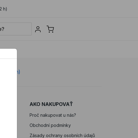
2 h)
Sign in
e 7-22 h)
AKO NAKUPOVAŤ
Proč nakupovat u nás?
Obchodní podmínky
Zásady ochrany osobních údajů