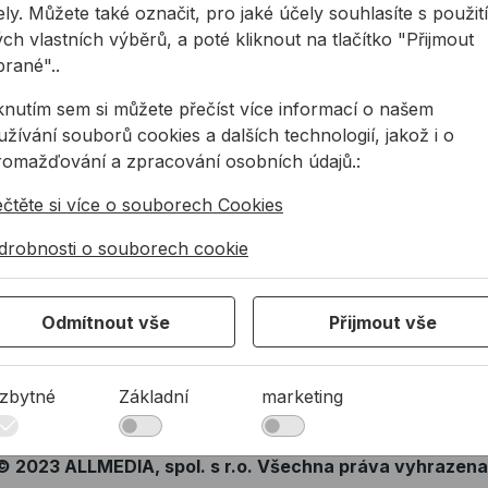
ly. Můžete také označit, pro jaké účely souhlasíte s použit
Zákaznická podpora
Partneři
ch vlastních výběrů, a poté kliknout na tlačítko "Přijmout
Servis nářadí
Reference
brané"..
iknutím sem si můžete přečíst více informací o našem
žívání souborů cookies a dalších technologií, jakož i o
ALLMEDIA Newsletter
romažďování a zpracování osobních údajů.:
Získejte přehled o našich akcích, novinkách a výprodejíc
ečtěte si více o souborech Cookies
Odesl
drobnosti o souborech cookie
še zásady ochrany osobních údajů
Odmítnout vše
Přijmout vše
zbytné
Základní
marketing
© 2023 ALLMEDIA, spol. s r.o. Všechna práva vyhrazena