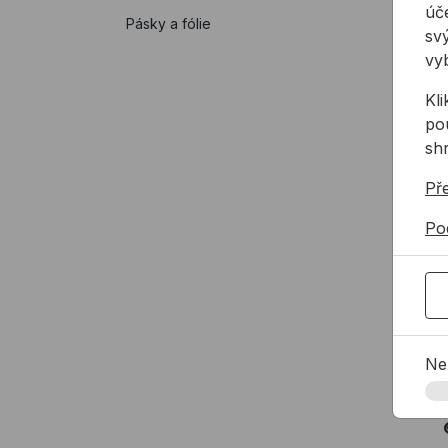
úče
Pásky a fólie
svý
vy
Kl
pou
sh
Př
Po
Na
Ne