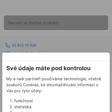
Nenašli sa žiadne produkty
02 623 10 920
allmedia@allmedia.sk
allmediasro (po-ne 7-22 h)
Své údaje máte pod kontrolou
PRODUKTY
My a naši partneři používáme technologie, včetně
souborů Cookies, ke shromažďování informací o
Produkty
Vás pro tyto účely:
Podpora
funkčnost
Řešení
statistika