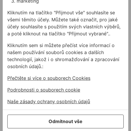
O nás
marketing
Kontakty
Kliknutím na tlačítko "Přijmout vše" souhlasíte se
všemi těmito účely. Můžete také označit, pro jaké
Akce a výprodej
účely souhlasíte s použitím svých vlastních výběrů,
PODPORA
a poté kliknout na tlačítko "Přijmout vybrané"..
Služby
Kliknutím sem si můžete přečíst více informací o
Ke stažení
našem používání souborů cookies a dalších
Rady a tipy
technologií, jakož i o shromažďování a zpracování
KONTAKTY
osobních údajů.:
Společnost
Přečtěte si více o souborech Cookies
Kancelář
Podrobnosti o souborech cookie
Technická podpora
Naše zásady ochrany osobních údajů
Zákaznická podpora
Servis nářadí
Odmítnout vše
O NÁS