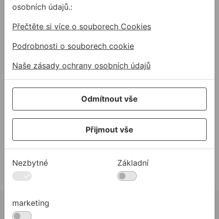
osobních údajů.:
Kdo jsme
Přečtěte si více o souborech Cookies
35 let ALLMEDIA
Podrobnosti o souborech cookie
Aktuality
Partneři
Naše zásady ochrany osobních údajů
Reference
AKO NAKUPOVAŤ
Odmítnout vše
Proč nakupovat u nás?
Obchodní podmínky
Přijmout vše
Zásady ochrany osobních údajů
Zásady používání souborů cookie
Nezbytné
Základní
Prohlášení o přístupnosti
Newsletter Allmedia
marketing
Získajte prehľad o našich akciách a novinkách