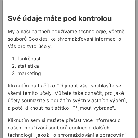
O nás
Své údaje máte pod kontrolou
Kontakty
Akce a výprodej
My a naši partneři používáme technologie, včetně
PODPORA
souborů Cookies, ke shromažďování informací o
Vás pro tyto účely:
Služby
Ke stažení
funkčnost
statistika
Rady a tipy
marketing
KONTAKTY
Kliknutím na tlačítko "Přijmout vše" souhlasíte se
Společnost
všemi těmito účely. Můžete také označit, pro jaké
Kancelář
účely souhlasíte s použitím svých vlastních výběrů,
Technická podpora
a poté kliknout na tlačítko "Přijmout vybrané"..
Zákaznická podpora
Kliknutím sem si můžete přečíst více informací o
našem používání souborů cookies a dalších
Servis nářadí
technologií, jakož i o shromažďování a zpracování
O NÁS