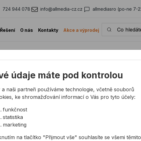
724 944 078
info@allmedia-cz.cz
allmediasro (po-ne 7-2
Co hledáte?
Řešení
O nás
Kontakty
Akce a výprodej
vé údaje máte pod kontrolou
4 944 078
info@allmedia-cz.cz
allmediasro (po-n
 a naši partneři používáme technologie, včetně souborů
okies, ke shromažďování informací o Vás pro tyto účely:
KONTAKTY
O NÁS
funkčnost
statistika
Společnost
Kdo jsme
marketing
Kancelář
35 let ALLMEDIA
knutím na tlačítko "Přijmout vše" souhlasíte se všemi těmito
Technická podpora
Aktuality