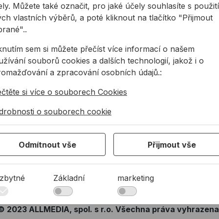
ly. Můžete také označit, pro jaké účely souhlasíte s použit
Zákaznická podpora
Partneři
ch vlastních výběrů, a poté kliknout na tlačítko "Přijmout
Servis nářadí
Reference
brané"..
iknutím sem si můžete přečíst více informací o našem
žívání souborů cookies a dalších technologií, jakož i o
ALLMEDIA Newsletter
romažďování a zpracování osobních údajů.:
Získejte přehled o našich akcích, novinkách a výprodejíc
ečtěte si více o souborech Cookies
Odesl
drobnosti o souborech cookie
še zásady ochrany osobních údajů
Odmítnout vše
Přijmout vše
zbytné
Základní
marketing
© 2023 ALLMEDIA, spol. s r.o. Všechna práva vyhrazena