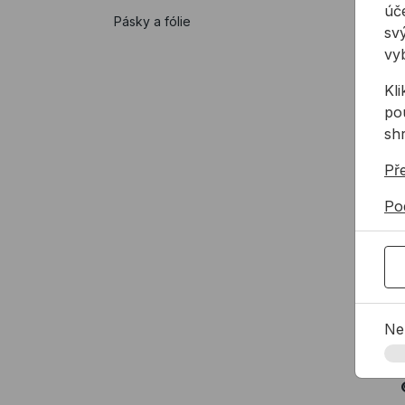
úče
Pásky a fólie
svý
vy
Kl
pou
sh
Př
Po
Na
Ne