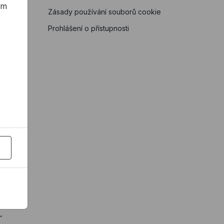
ím
Zásady používání souborů cookie
Prohlášení o přístupnosti
h
at
.