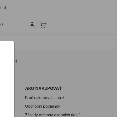
2 h)
Sign in
e 7-22 h)
AKO NAKUPOVAŤ
Proč nakupovat u nás?
Obchodní podmínky
Zásady ochrany osobních údajů