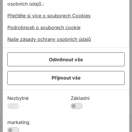
osobních údajů.:
Kdo jsme
Přečtěte si více o souborech Cookies
35 let ALLMEDIA
Podrobnosti o souborech cookie
Aktuality
Partneři
Naše zásady ochrany osobních údajů
Reference
AKO NAKUPOVAŤ
Odmítnout vše
Proč nakupovat u nás?
Obchodní podmínky
Přijmout vše
Zásady ochrany osobních údajů
Zásady používání souborů cookie
Nezbytné
Základní
Prohlášení o přístupnosti
Newsletter Allmedia
marketing
Získajte prehľad o našich akciách a novinkách