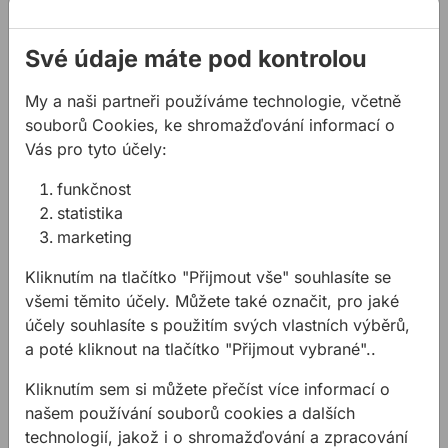
O nás
Své údaje máte pod kontrolou
Kontakty
Akce a výprodej
My a naši partneři používáme technologie, včetně
PODPORA
souborů Cookies, ke shromažďování informací o
Vás pro tyto účely:
Služby
Ke stažení
funkčnost
statistika
Rady a tipy
marketing
KONTAKTY
Kliknutím na tlačítko "Přijmout vše" souhlasíte se
Společnost
všemi těmito účely. Můžete také označit, pro jaké
Kancelář
účely souhlasíte s použitím svých vlastních výběrů,
Technická podpora
a poté kliknout na tlačítko "Přijmout vybrané"..
Zákaznická podpora
Kliknutím sem si můžete přečíst více informací o
našem používání souborů cookies a dalších
Servis nářadí
technologií, jakož i o shromažďování a zpracování
O NÁS