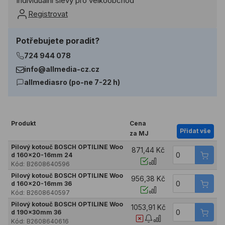
Individuální slevy pro velkoobchod
Registrovat
Potřebujete poradit?
724 944 078
info@allmedia-cz.cz
allmediasro (po-ne 7-22 h)
Produkt
Cena
Přidat vše
za MJ
Pilový kotouč BOSCH OPTILINE Woo
871,44 Kč
d 160x20-16mm 24
Kód:
B2608640596
Pilový kotouč BOSCH OPTILINE Woo
956,38 Kč
d 160x20-16mm 36
Kód:
B2608640597
Pilový kotouč BOSCH OPTILINE Woo
1053,91 Kč
d 190x30mm 36
Kód:
B2608640616