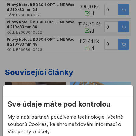
Pilový kotouč BOSCH OPTILINE Woo
390,10 Kč
d 210x30mm 24
Kód:
B2608640621
Pilový kotouč BOSCH OPTILINE Woo
1072,79 Kč
d 210x30mm 36
Kód:
B2608640622
Pilový kotouč BOSCH OPTILINE Woo
1151,44 Kč
d 210x30mm 48
Kód:
B2608640623
Související články
Své údaje máte pod kontrolou
My a naši partneři používáme technologie, včetně
Pilové kotouče na
Dřevěné sruby
souborů Cookies, ke shromažďování informací o
dřevo
Vás pro tyto účely:
Hrubá stavba