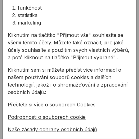
Chystáte se řezat dřevěné
Kanadských srubů
funkčnost
materiály? Pomůžeme
pomocí našeho nářadí,
statistika
vám s výběrem kotouče
stavební chemie a
marketing
na dřevo.
těsnících pásků.
Kliknutím na tlačítko "Přijmout vše" souhlasíte se
všemi těmito účely. Můžete také označit, pro jaké
účely souhlasíte s použitím svých vlastních výběrů,
Související produkty
a poté kliknout na tlačítko "Přijmout vybrané"..
Pilový kotouč BOSCH CONSTRUCT Wood
Pilový kotouč BOSCH SPE
Kliknutím sem si můžete přečíst více informací o
našem používání souborů cookies a dalších
technologií, jakož i o shromažďování a zpracování
osobních údajů.:
Přečtěte si více o souborech Cookies
Podrobnosti o souborech cookie
Pilový kotouč BOSCH
Pilový kotouč BOSCH
Naše zásady ochrany osobních údajů
CONSTRUCT Wood
SPEEDLINE Wood