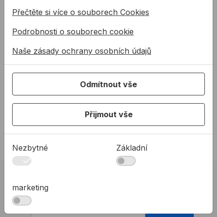
35 let ALLMEDIA
Přečtěte si více o souborech Cookies
Aktuality
Podrobnosti o souborech cookie
Partneři
Reference
Naše zásady ochrany osobních údajů
AKO NAKUPOVAŤ
Proč nakupovat u nás?
Odmítnout vše
Obchodní podmínky
Zásady ochrany osobních údajů
Přijmout vše
Zásady používání souborů cookie
Prohlášení o přístupnosti
Nezbytné
Základní
Newsletter Allmedia
marketing
Získajte prehľad o našich akciách a novinkách