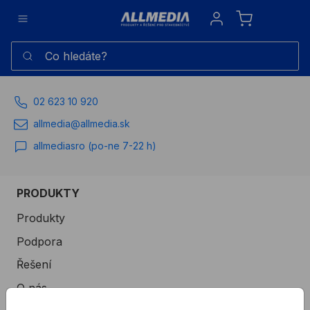
Sign in
Co hledáte?
02 623 10 920
allmedia@allmedia.sk
allmediasro (po-ne 7-22 h)
PRODUKTY
Produkty
Podpora
Řešení
O nás