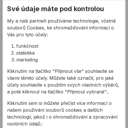
Kontakty
Své údaje máte pod kontrolou
Akce a výprodej
PODPORA
My a naši partneři používáme technologie, včetně
Služby
souborů Cookies, ke shromažďování informací o
Vás pro tyto účely:
Ke stažení
funkčnost
Rady a tipy
statistika
KONTAKTY
marketing
Společnost
Kliknutím na tlačítko "Přijmout vše" souhlasíte se
Kancelář
všemi těmito účely. Můžete také označit, pro jaké
Technická podpora
účely souhlasíte s použitím svých vlastních výběrů,
a poté kliknout na tlačítko "Přijmout vybrané"..
Zákaznická podpora
Servis nářadí
Kliknutím sem si můžete přečíst více informací o
O NÁS
našem používání souborů cookies a dalších
technologií, jakož i o shromažďování a zpracování
Kdo jsme
osobních údajů.: