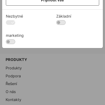
Přijmout vše
Nezbytné
Základní
02 623 10 920
marketing
allmedia@allmedia.sk
allmediasro (po-ne 7-22 h)
PRODUKTY
Produkty
Podpora
Řešení
O nás
Kontakty