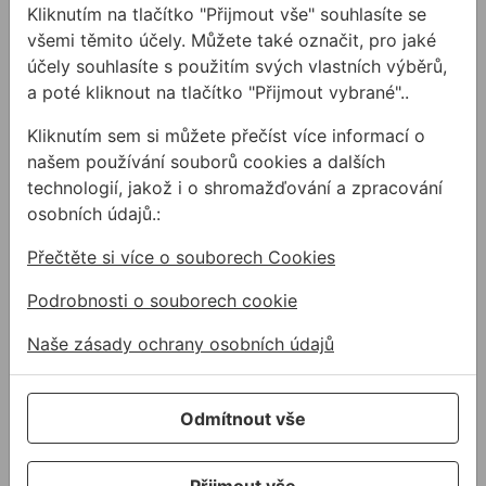
vhodný do všech druhů dřeva (měkké i tvrdé
Kliknutím na tlačítko "Přijmout vše" souhlasíte se
dřevo)
všemi těmito účely. Můžete také označit, pro jaké
dvojitá spirála umožňuje přesné vrtání i v
účely souhlasíte s použitím svých vlastních výběrů,
mělkých dírách a předchází štěpení mezi dřevem
a poté kliknout na tlačítko "Přijmout vybrané"..
a vrtákem
Kliknutím sem si můžete přečíst více informací o
našem používání souborů cookies a dalších
Související články
technologií, jakož i o shromažďování a zpracování
osobních údajů.:
Přečtěte si více o souborech Cookies
Podrobnosti o souborech cookie
Naše zásady ochrany osobních údajů
Vrtáky do dřeva
Chystáte se vrtat do
Odmítnout vše
dřeva? Ukážeme Vám
vrtáky k tomu určené.