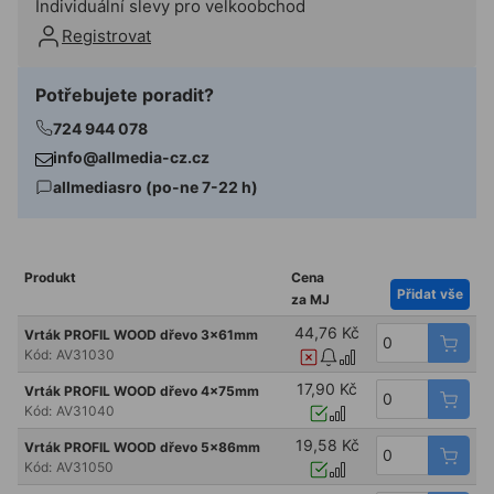
Individuální slevy pro velkoobchod
Registrovat
Potřebujete poradit?
724 944 078
info@allmedia-cz.cz
allmediasro (po-ne 7-22 h)
Produkt
Cena
Přidat vše
za MJ
44,76 Kč
Vrták PROFIL WOOD dřevo 3x61mm
Kód:
AV31030
17,90 Kč
Vrták PROFIL WOOD dřevo 4x75mm
Kód:
AV31040
19,58 Kč
Vrták PROFIL WOOD dřevo 5x86mm
Kód:
AV31050