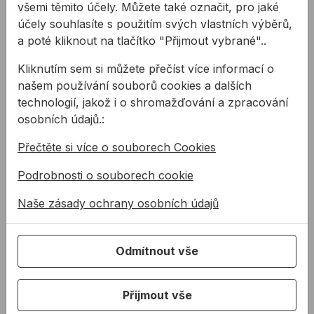
Ke stažení
všemi těmito účely. Můžete také označit, pro jaké
účely souhlasíte s použitím svých vlastních výběrů,
KBÚ DOWSIL 993
a poté kliknout na tlačítko "Přijmout vybrané"..
PDF
Karta bezpečnostních údajů pro silikonové lepidlo
DOWSIL 993
Kliknutím sem si můžete přečíst více informací o
našem používání souborů cookies a dalších
KAL ALLMEDIA DOW 2023
PDF
technologií, jakož i o shromažďování a zpracování
Katalóg silikónov DOW SSG
osobních údajů.:
SAAP OTTOSEAL S7 kompatibilita s SG/WS
tmely
PDF
Přečtěte si více o souborech Cookies
Seznam kompatibilních SG/WS tmelů a lepidel s
tmelem OTTOSEAL S7
Podrobnosti o souborech cookie
SAAP Průvodce DOWSIL 993 KIT
PDF
Naše zásady ochrany osobních údajů
Průvodce pro opravu zasklení DOWSIL 993 KIT
SAAP Souprava DOWSIL 993 KIT
PDF
Sada na opravu strukturálního zasklení - připojení
Odmítnout vše
statického směšovače DOWSIL 993 KIT SK
TL DOWSIL 993
PDF
Technický list pro silikonové lepidlo DOWSIL 993
Přijmout vše
POP DOWSIL 993