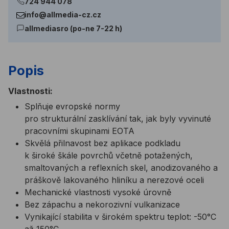
724 944 078
info@allmedia-cz.cz
allmediasro (po-ne 7-22 h)
Popis
Vlastnosti:
Splňuje evropské normy
pro strukturální zasklívání tak, jak byly vyvinuté
pracovními skupinami EOTA
Skvělá přilnavost bez aplikace podkladu
k široké škále povrchů včetně potažených,
smaltovaných a reflexních skel, anodizovaného a
práškově lakovaného hliníku a nerezové oceli
Mechanické vlastnosti vysoké úrovně
Bez zápachu a nekorozivní vulkanizace
Vynikající stabilita v širokém spektru teplot: -50°C