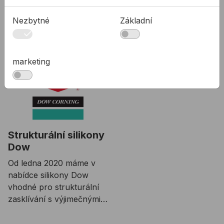
PDF
Prohlášení o parametrech pro silikonové lepidlo
DOWSIL 993
Nezbytné
Základní
Související články
marketing
Strukturální silikony
Dow
Od ledna 2020 máme v
nabídce silikony Dow
vhodné pro strukturální
zasklívání s výjimečnými
vlastnostmi.