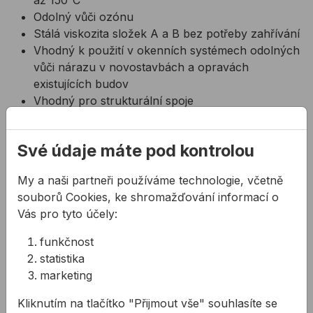
až 150°C
Odolný vůči ozónu
Stálá viskozita složek A a B bez potřeby zahřívání
Vhodný k použití v okenních systémech odolných
vůči nárazu v novostavbách a opravách
existujících budov
Vhodný pro strukturální spoje
Vulkanizovaný produkt vykazuje skvělé vlastnosti
v působení povětrnostních vlivů a
Své údaje máte pod kontrolou
vysokou odolnost vůči ultrafialovému záření,
teplu a vlhkosti
My a naši partneři používáme technologie, včetně
Není třeba párovat výrobní šarže báze a tvrdidla
souborů Cookies, ke shromažďování informací o
K dispozici jsou různé odstíny šedé (viz. naše
Vás pro tyto účely:
karty barevné škály)
funkčnost
Barva:
statistika
C04 černá
marketing
Kliknutím na tlačítko "Přijmout vše" souhlasíte se