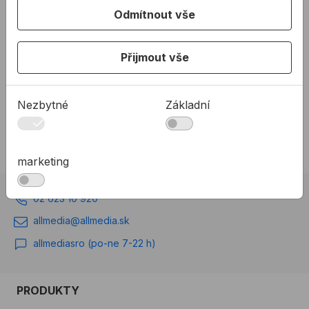
Odmítnout vše
Přijmout vše
1088,31 Kč
/
ks
3107,97 Kč
/
ks
1 088,31Kč s DPH
3 107,97Kč s DPH
Nezbytné
Základní
Není skladem
Na skladě
marketing
02 623 10 920
allmedia@allmedia.sk
allmediasro (po-ne 7-22 h)
PRODUKTY