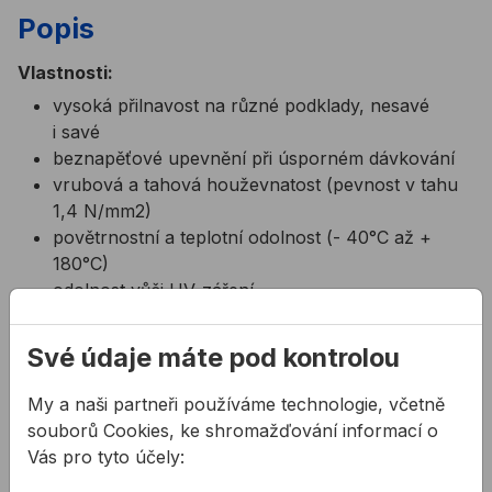
Popis
Vlastnosti:
vysoká přilnavost na různé podklady, nesavé
i savé
beznapěťové upevnění při úsporném dávkování
vrubová a tahová houževnatost (pevnost v tahu
1,4 N/mm2)
povětrnostní a teplotní odolnost (- 40°C až +
180°C)
odolnost vůči UV-záření
nepoškozuje reflexní vrstvu zrcadel
neutrální báze
Své údaje máte pod kontrolou
Použití:
My a naši partneři používáme technologie, včetně
lepení zrcadel na keramiku, sklo, plast, nerez,
souborů Cookies, ke shromažďování informací o
hliník, dřevo, beton, atd...
Vás pro tyto účely:
lepení lakovaného a emailovaného skla