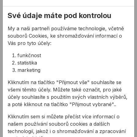
Kompatibilní s typickými PVB fóliemi. Zkoušky
pro konkrétní projekt na vyžádání.
Své údaje máte pod kontrolou
Jednoduché, tradiční zapracování
Vynikající odolnost vůči povětrnostním vlivům
My a naši partneři používáme technologie, včetně
Dobré zotavení po roztáhnutí a stlačení
souborů Cookies, ke shromažďování informací o
Vysoká odolnost vůči působení ozónu a
Vás pro tyto účely:
ultrafialovému záření
Vynikající stabilita v širokém spektru teplot:
funkčnost
-50°C až 150°C
statistika
marketing
Barva:
C00 transparent
Kliknutím na tlačítko "Přijmout vše" souhlasíte se
všemi těmito účely. Můžete také označit, pro jaké
účely souhlasíte s použitím svých vlastních výběrů,
Ke stažení
a poté kliknout na tlačítko "Přijmout vybrané"..
Kliknutím sem si můžete přečíst více informací o
KBÚ DOWSIL 791T
našem používání souborů cookies a dalších
PDF
Karta bezpečnostních údajů pro silikonový tmel
technologií, jakož i o shromažďování a zpracování
DOWSIL 791T