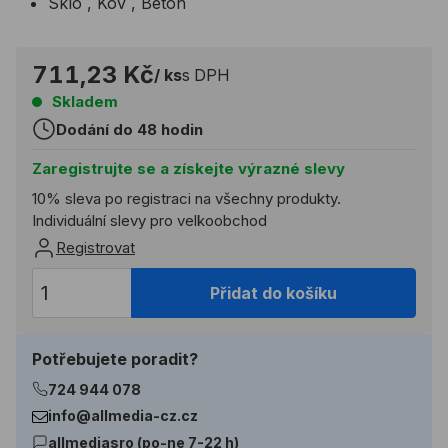
Sklo , Kov , Beton
711,23 Kč
/ ks
s DPH
Skladem
Dodání do 48 hodin
Zaregistrujte se a získejte výrazné slevy
10% sleva po registraci na všechny produkty.
Individuální slevy pro velkoobchod
Registrovat
Přidat do košíku
Potřebujete poradit?
724 944 078
info@allmedia-cz.cz
allmediasro (po-ne 7-22 h)