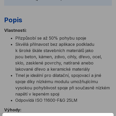
Popis
Vlastnosti:
Přizpůsobí se až 50% pohybu spoje
Skvělá přilnavost bez aplikace podkladu
k široké škále stavebních materiálů jako
jsou beton, kámen, zdivo, cihly, dřevo, ocel,
sklo, zasklené povrchy, natírané anebo
lakované dřevo a keramické materiály
Tmel je ideální pro dilatační, spojovací a jiné
spoje díky nízkému modulu umožňujícímu
vysokou pohyblivost spoje při současně nízkém
napětí v lepeném spoji
Odpovídá ISO 11600-F&G 25LM
Výhody: