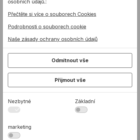
osobních údajů.:
KAL ALLMEDIA DOW 2023
PDF
Katalóg silikónov DOW SSG
Přečtěte si více o souborech Cookies
TL DOWSIL 791T
PDF
Technický list pro silikonový tmel DOWSIL 791T
Podrobnosti o souborech cookie
POP DOWSIL 791T
Naše zásady ochrany osobních údajů
PDF
Prohlášení o parametrech pro silikonový tmel
DOWSIL 791T
Odmítnout vše
Související články
Přijmout vše
Nezbytné
Základní
Místní úřad -
Strukturální silikony
marketing
Přístavba
Dow
Tmelení a těsnění
Od ledna 2020 máme v