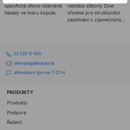
specifické dřevo-skleněné
nabídce silikony Dow
fasády ve tvaru kopule.
vhodné pro strukturální
zasklívání s výjimečnými
vlastnostmi.
02 623 10 920
allmedia@allmedia.sk
allmediasro (po-ne 7-22 h)
PRODUKTY
Produkty
Podpora
Řešení