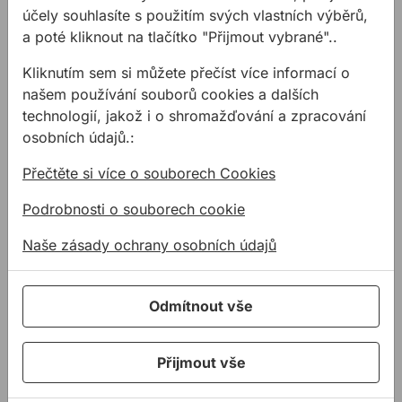
hmoždinkami TOX.
účely souhlasíte s použitím svých vlastních výběrů,
a poté kliknout na tlačítko "Přijmout vybrané"..
Kliknutím sem si můžete přečíst více informací o
našem používání souborů cookies a dalších
technologií, jakož i o shromažďování a zpracování
osobních údajů.:
Valtec
Na stavbu skladového
Přečtěte si více o souborech Cookies
areálu VALTEC jsme
Podrobnosti o souborech cookie
dodávali materiály jako
nesmrštivě expanzivní
Naše zásady ochrany osobních údajů
zálivkové hmoty, pěny a
lepenou provětrávanou
fasádu tvořil lepící
Související produkty
Odmítnout vše
ALLMEDIA Panel System s
Polyuretanový lepicí tmel OTTOCOLL P83 310 ml
Oboustranně lepicí PE pásk
množstvím izolačních fólií
a přípravků.
Přijmout vše