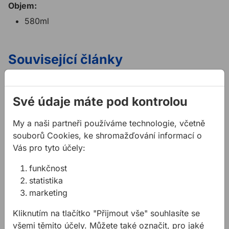
Objem:
580ml
Související články
Své údaje máte pod kontrolou
My a naši partneři používáme technologie, včetně
souborů Cookies, ke shromažďování informací o
Polyuretanová
Dům Sportu
Vás pro tyto účely:
lepidla
Na tomto projektu byla
funkčnost
Potřebujete absolutní
lepena provětrávaná
statistika
špičku v oblasti lepení?
fasáda lepicím ALLMEDIA
marketing
Odpovědí jsou
Panel System s překrytím
polyuretanová lepidla.
izolace fólií OMEGA
Kliknutím na tlačítko "Přijmout vše" souhlasíte se
UVPE, kotvená
všemi těmito účely. Můžete také označit, pro jaké