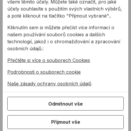
všemi těmito účely. Můžete také označit, pro jaké
účely souhlasíte s použitím svých vlastních výběrů,
a poté kliknout na tlačítko "Přijmout vybrané"..
Kliknutím sem si můžete přečíst více informací o
našem používání souborů cookies a dalších
technologií, jakož i o shromažďování a zpracování
Silikon na dřevo
Silikon na dřevo
osobních údajů.:
OTTOSEAL S110 310 ml
OTTOSEAL S110 580 ml
Přečtěte si více o souborech Cookies
Prémiový stavební silikonový
Prémiový stavební silikonový
Podrobnosti o souborech cookie
tmel na neutrální oxim bázi.
tmel na neutrální oxim bázi.
Obsahuje fungicidy vůči
Obsahuje fungicidy vůči
Naše zásady ochrany osobních údajů
plísním. Tmel se v ...
plísním. Tmel se v ...
od
246,61 Kč
od
428,79 Kč
246,61Kč s DPH
428,79Kč s DPH
Odmítnout vše
Na skladě
Na skladě
Přijmout vše