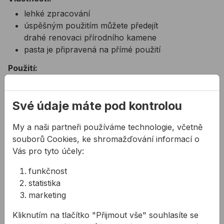
lehké zpracování
úspěšným použitím můžete předejít
drahé renovaci přírodního kamene
pasta je připravená na přímé použití
Použití:
na odstranění mastnoty z mramoru, přírodního
kamene, kde nevhodná tmeliva způsobila skvrny
Své údaje máte pod kontrolou
okolo hran a spojů
Barva:
My a naši partneři používáme technologie, včetně
souborů Cookies, ke shromažďování informací o
béžová
Vás pro tyto účely:
funkčnost
Související produkty
statistika
Silikon na dřevo OTTOSEAL S110 310 ml
Silikon na dřevo OTTOSEAL
marketing
Kliknutím na tlačítko "Přijmout vše" souhlasíte se