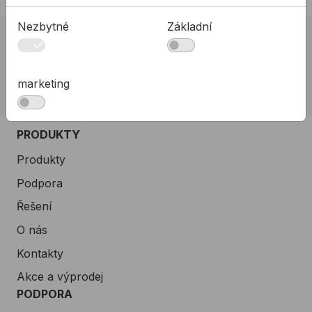
Nezbytné
Základní
02 623 10 920
allmedia@allmedia.sk
marketing
allmediasro (po-ne 7-22 h)
PRODUKTY
Produkty
Podpora
Řešení
O nás
Kontakty
Akce a výprodej
PODPORA