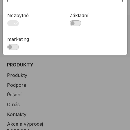
Nezbytné
Základní
02 623 10 920
allmedia@allmedia.sk
marketing
allmediasro (po-ne 7-22 h)
PRODUKTY
Produkty
Podpora
Řešení
O nás
Kontakty
Akce a výprodej