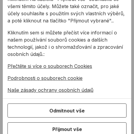
snižuje čištění po instalaci
všemi těmito účely. Můžete také označit, pro jaké
nerozpouští se, takže zbytky se nerozšíří po
účely souhlasíte s použitím svých vlastních výběrů,
povrchu
a poté kliknout na tlačítko "Přijmout vybrané"..
Použití:
Kliknutím sem si můžete přečíst více informací o
čištění podkladů od nevytvrzených tmelů na bázi
našem používání souborů cookies a dalších
silikonu, polyuretanu, butylu, gumových,
technologií, jakož i o shromažďování a zpracování
kaučukových, disperzních, cementových a
osobních údajů.:
epoxidových lepidel
odstraňuje nevytvrzenou PU pěnu
Přečtěte si více o souborech Cookies
čištění mastnot, olejů, mazadel, nátěrů na bázi
Podrobnosti o souborech cookie
olejů, vody (před zaschnutím)
čištění inkoustu, zašlé špíny a prachu
Naše zásady ochrany osobních údajů
osvěžuje a čistí staré laky, nátěry a tmely
určené pro stavebnictví, dílny, průmyslové a
strojírenské provozy, autoopravny
Odmítnout vše
Technické parametry:
Balení: 150 ks ubrousků
Přijmout vše