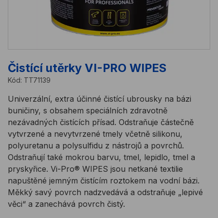
Čistící utěrky VI-PRO WIPES
Kód:
TT71139
Univerzální, extra účinné čistící ubrousky na bázi
buničiny, s obsahem speciálních zdravotně
nezávadných čistících přísad. Odstraňuje částečně
vytvrzené a nevytvrzené tmely včetně silikonu,
polyuretanu a polysulfidu z nástrojů a povrchů.
Odstraňují také mokrou barvu, tmel, lepidlo, tmel a
pryskyřice. Vi-Pro® WIPES jsou netkané textilie
napuštěné jemným čistícím roztokem na vodní bázi.
Měkký savý povrch nadzvedává a odstraňuje „lepivé
věci“ a zanechává povrch čistý.