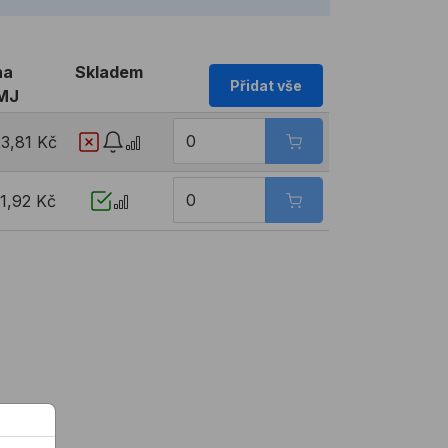
na
Skladem
Přidat vše
MJ
3,81 Kč
1,92 Kč