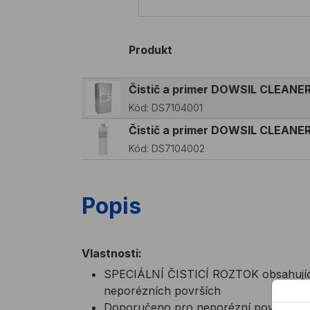
Produkt
Čistič a primer DOWSIL CLEANE
Kód:
DS7104001
Čistič a primer DOWSIL CLEANER
Kód:
DS7104002
Popis
Vlastnosti:
SPECIÁLNÍ ČISTICÍ ROZTOK obsahující 
neporézních površích
Doporučeno pro neporézní povrchy: sk