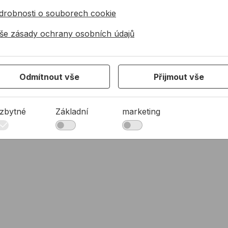
drobnosti o souborech cookie
er DOWSIL R41
še zásady ochrany osobních údajů
Odmítnout vše
Přijmout vše
41
zbytné
Základní
marketing
 CLEANER