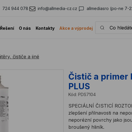
724 944 078
info@allmedia-cz.cz
allmediasro (po-ne 7-2
Co hledáte?
Řešení
O nás
Kontakty
Akce a výprodej
ěry, čističe a jiné
Čistič a prime
PLUS
Kód:
PDS7104
SPECIÁLNÍ ČISTICÍ ROZTOK 
zlepšení přilnavosti na ne
neporézní povrchy jako jsou
broušený hliník.