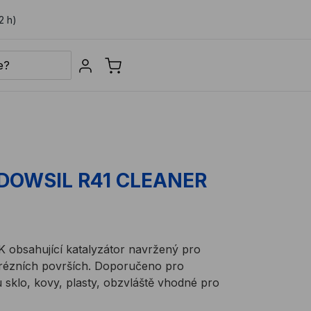
2 h)
Sign in
r DOWSIL R41 CLEANER
obsahující katalyzátor navržený pro
porézních površích. Doporučeno pro
 sklo, kovy, plasty, obzvláště vhodné pro