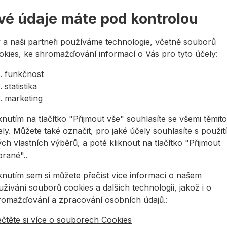
vé údaje máte pod kontrolou
šení přilnavosti
 a naši partneři používáme technologie, včetně souborů
lnavost v jednom kroku
okies, ke shromažďování informací o Vás pro tyto účely:
funkčnost
statistika
lo, kovy, plasty, obzvláště vhodné pro broušený
marketing
knutím na tlačítko "Přijmout vše" souhlasíte se všemi těmito
ly. Můžete také označit, pro jaké účely souhlasíte s použit
ch vlastních výběrů, a poté kliknout na tlačítko "Přijmout
brané"..
iknutím sem si můžete přečíst více informací o našem
žívání souborů cookies a dalších technologií, jakož i o
romažďování a zpracování osobních údajů.:
ečtěte si více o souborech Cookies