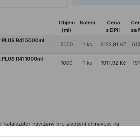
Objem
Balení
Cena
Ce
(ml)
s DPH
za 
R PLUS R41 5000ml
5000
1 ks
6123,81 Kč
612
 PLUS R41 1000ml
1000
1 ks
1911,92 Kč
191
katalyzátor navržený pro zlepšení přilnavosti na
lo, kovy, plasty, obzvláště vhodné pro broušený