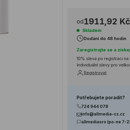
1911,92 Kč
od
Skladem
Dodání do 48 hodin
Zaregistrujte se a získe
10% sleva po registraci na
Individuální slevy pro vel
Registrovat
Potřebujete poradit?
724 944 078
info@allmedia-cz.cz
allmediasro (po-ne 7-2