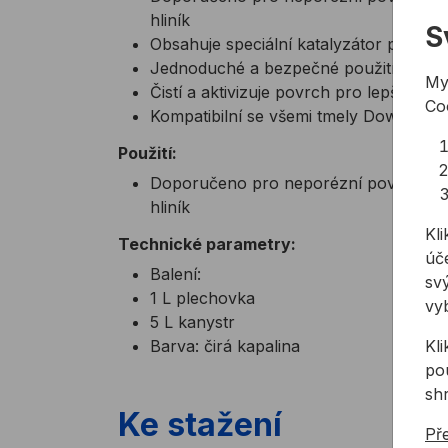
hliník
S
Obsahuje speciální katalyzátor pro zlep
Jednoduché a bezpečné použití
My
Čistí a aktivizuje povrch pro lepší při
Co
Kompatibilní se všemi tmely Dowsil
Použití:
Doporučeno pro neporézní povrchy: sk
hliník
Kli
Technické parametry:
úče
Balení:
svý
1 L plechovka
vy
5 L kanystr
Barva: čirá kapalina
Kl
pou
sh
Ke stažení
Př