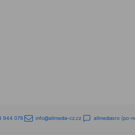
4 944 078
info@allmedia-cz.cz
allmediasro (po-n