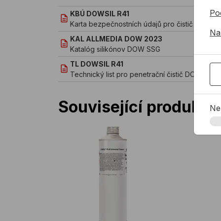
Po
KBÚ DOWSIL R41
Karta bezpečnostních údajů pro čistič a prim
Na
KAL ALLMEDIA DOW 2023
Katalóg silikónov DOW SSG
TL DOWSIL R41
Technický list pro penetrační čistič DOWSIL R
Související produkty
Ne
Čistič a primer DOWSIL R40 UNIVERSAL