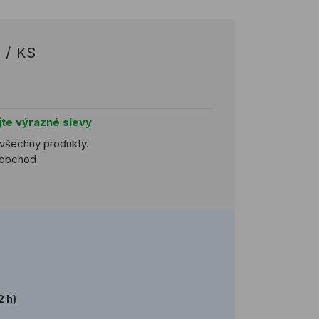
/
KS
jte výrazné slevy
 všechny produkty.
koobchod
2 h)