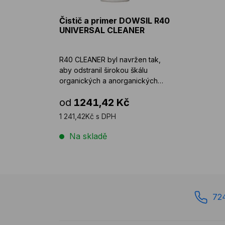
Čistič a primer DOWSIL R40
UNIVERSAL CLEANER
R40 CLEANER byl navržen tak,
aby odstranil širokou škálu
organických a anorganických
znečištění z rů ...
od
1241,42 Kč
1 241,42Kč s DPH
Na skladě
72