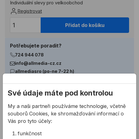
Individuální slevy pro velkoobchod
Registrovat
Přidat do košíku
Potřebujete poradit?
724 944 078
info@allmedia-cz.cz
allmediasro (po-ne 7-22 h)
Své údaje máte pod kontrolou
Popis
My a naši partneři používáme technologie, včetně
Vlastnosti:
souborů Cookies, ke shromažďování informací o
Pomocí značkovacího teleskopu
Vás pro tyto účely:
lze pohodlně vyznačit delší úseky bez nutnosti
funkčnost
ohýbání se