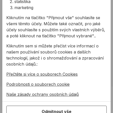
statistika
Vyroben z tvrdého plastu a hliníkové konstrukce
marketing
s pojezdovým kolečkem
Technické parametry:
Kliknutím na tlačítko "Přijmout vše" souhlasíte se
všemi těmito účely. Můžete také označit, pro jaké
Výška: 80cm
účely souhlasíte s použitím svých vlastních výběrů,
Hmotnost: 2kg
a poté kliknout na tlačítko "Přijmout vybrané"..
Kliknutím sem si můžete přečíst více informací o
našem používání souborů cookies a dalších
technologií, jakož i o shromažďování a zpracování
02 623 10 920
osobních údajů.:
allmedia@allmedia.sk
Přečtěte si více o souborech Cookies
allmediasro (po-ne 7-22 h)
Podrobnosti o souborech cookie
PRODUKTY
Naše zásady ochrany osobních údajů
Produkty
Podpora
Odmítnout vše