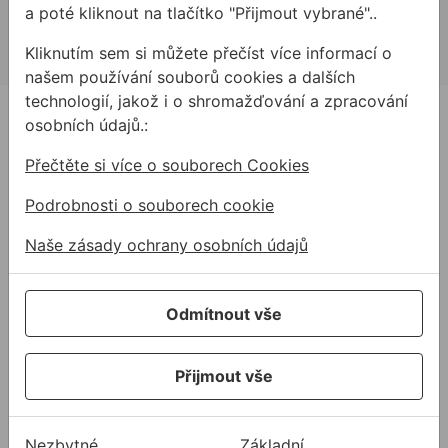
allmedia@allmedia.sk
a poté kliknout na tlačítko "Přijmout vybrané"..
allmediasro (po-ne 7-22 h)
Kliknutím sem si můžete přečíst více informací o
našem používání souborů cookies a dalších
technologií, jakož i o shromažďování a zpracování
PRODUKTY
osobních údajů.:
Produkty
Přečtěte si více o souborech Cookies
Podpora
Podrobnosti o souborech cookie
Řešení
Naše zásady ochrany osobních údajů
O nás
Kontakty
Odmítnout vše
Akce a výprodej
PODPORA
Služby
Přijmout vše
Ke stažení
Rady a tipy
Nezbytné
Základní