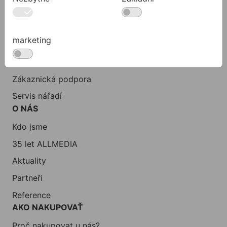
KONTAKTY
Společnost
marketing
Kancelář
Technická podpora
Zákaznická podpora
Servis nářadí
O NÁS
Kdo jsme
35 let ALLMEDIA
Aktuality
Partneři
Reference
AKO NAKUPOVAŤ
Proč nakupovat u nás?