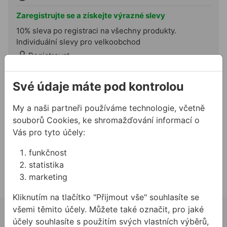
Zaregistrujte se a získejte výrazné slevy
10% sleva po registraci na všechny produkty.
Individuální slevy pro velkoobchod
Registrovat
Přidat do košíku
Své údaje máte pod kontrolou
My a naši partneři používáme technologie, včetně
Potřebujete poradit?
souborů Cookies, ke shromažďování informací o
724 944 078
Vás pro tyto účely:
info@allmedia-cz.cz
funkčnost
allmediasro (po-ne 7-22 h)
statistika
marketing
Kliknutím na tlačítko "Přijmout vše" souhlasíte se
všemi těmito účely. Můžete také označit, pro jaké
02 623 10 920
účely souhlasíte s použitím svých vlastních výběrů,