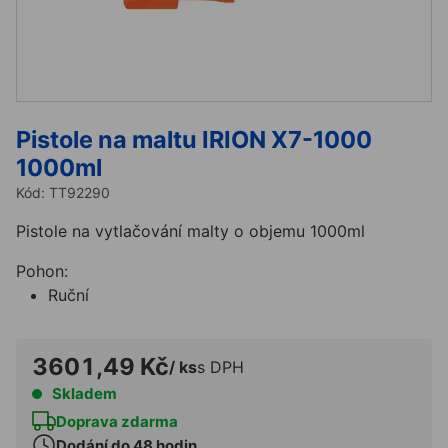
Pistole na maltu IRION X7-1000
1000ml
Kód:
TT92290
Pistole na vytlačování malty o objemu 1000ml
Pohon:
Ruční
3601,49 Kč
/ ks
s DPH
Skladem
Doprava zdarma
Dodání do 48 hodin