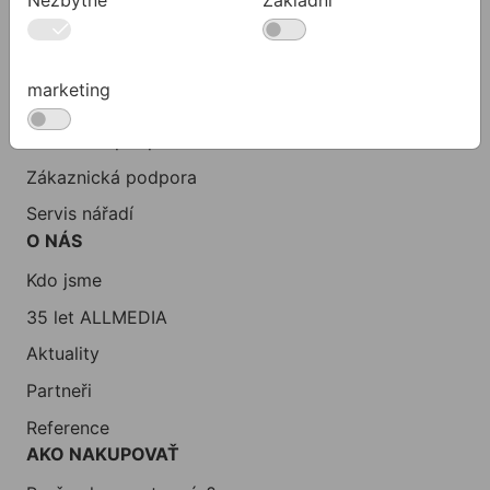
KONTAKTY
Společnost
marketing
Kancelář
Technická podpora
Zákaznická podpora
Servis nářadí
O NÁS
Kdo jsme
35 let ALLMEDIA
Aktuality
Partneři
Reference
AKO NAKUPOVAŤ