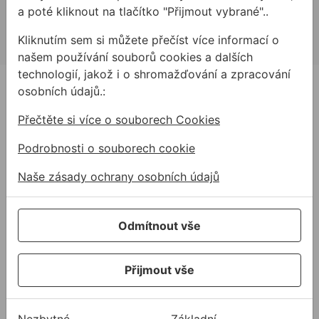
a poté kliknout na tlačítko "Přijmout vybrané"..
allmedia@allmedia.sk
allmediasro (po-ne 7-22 h)
Kliknutím sem si můžete přečíst více informací o
našem používání souborů cookies a dalších
technologií, jakož i o shromažďování a zpracování
PRODUKTY
osobních údajů.:
Produkty
Přečtěte si více o souborech Cookies
Podpora
Podrobnosti o souborech cookie
Řešení
Naše zásady ochrany osobních údajů
O nás
Kontakty
Odmítnout vše
Akce a výprodej
PODPORA
Přijmout vše
Služby
Ke stažení
Nezbytné
Základní
Rady a tipy