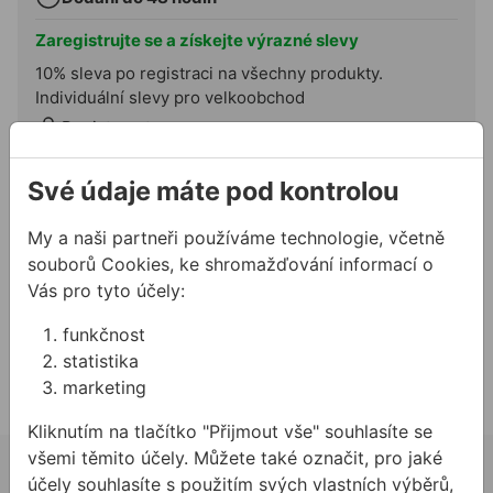
Zaregistrujte se a získejte výrazné slevy
10% sleva po registraci na všechny produkty.
Individuální slevy pro velkoobchod
Registrovat
Přidat do košíku
Své údaje máte pod kontrolou
My a naši partneři používáme technologie, včetně
Potřebujete poradit?
souborů Cookies, ke shromažďování informací o
724 944 078
Vás pro tyto účely:
info@allmedia-cz.cz
funkčnost
allmediasro (po-ne 7-22 h)
statistika
marketing
Kliknutím na tlačítko "Přijmout vše" souhlasíte se
všemi těmito účely. Můžete také označit, pro jaké
02 623 10 920
účely souhlasíte s použitím svých vlastních výběrů,