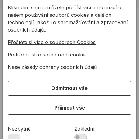
Kliknutím sem si můžete přečíst více informací o
našem používání souborů cookies a dalších
PRODUKTY
technologií, jakož i o shromažďování a zpracování
Produkty
osobních údajů.:
Podpora
Přečtěte si více o souborech Cookies
Řešení
Podrobnosti o souborech cookie
O nás
Naše zásady ochrany osobních údajů
Kontakty
Akce a výprodej
PODPORA
Odmítnout vše
Služby
Přijmout vše
Ke stažení
Rady a tipy
KONTAKTY
Nezbytné
Základní
Společnost