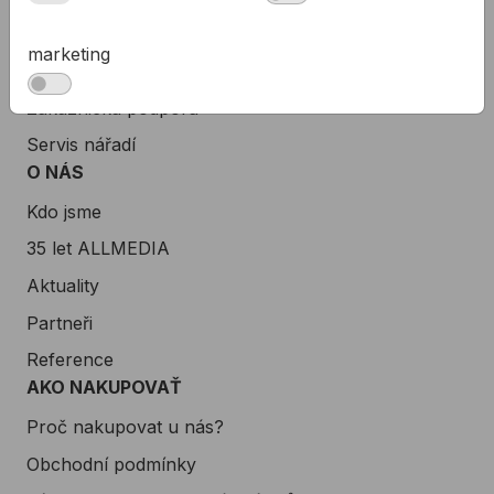
Kancelář
marketing
Technická podpora
Zákaznická podpora
Servis nářadí
O NÁS
Kdo jsme
35 let ALLMEDIA
Aktuality
Partneři
Reference
AKO NAKUPOVAŤ
Proč nakupovat u nás?
Obchodní podmínky