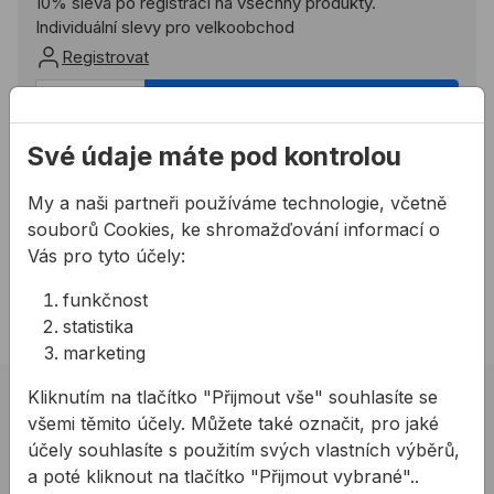
10% sleva po registraci na všechny produkty.
Individuální slevy pro velkoobchod
Registrovat
Přidat do košíku
Své údaje máte pod kontrolou
Potřebujete poradit?
My a naši partneři používáme technologie, včetně
724 944 078
souborů Cookies, ke shromažďování informací o
info@allmedia-cz.cz
Vás pro tyto účely:
allmediasro (po-ne 7-22 h)
funkčnost
statistika
marketing
Kliknutím na tlačítko "Přijmout vše" souhlasíte se
02 623 10 920
všemi těmito účely. Můžete také označit, pro jaké
allmedia@allmedia.sk
účely souhlasíte s použitím svých vlastních výběrů,
a poté kliknout na tlačítko "Přijmout vybrané"..
allmediasro (po-ne 7-22 h)