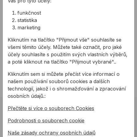
Vás pro tyto účely:
sprejů Trig-a-cap
Pomocí značkovacího teleskopu je možné
funkčnost
pohodlně vyznačit delší úseky bez nutnosti
statistika
ohýbání se
marketing
Aplikace ručních značkovacích sprejů Trig-a-cap
je možná ručně nebo pomocí aplikátoru -
Kliknutím na tlačítko "Přijmout vše" souhlasíte se
značkovacího teleskopu
všemi těmito účely. Můžete také označit, pro jaké
účely souhlasíte s použitím svých vlastních výběrů,
Technické parametry:
a poté kliknout na tlačítko "Přijmout vybrané"..
Délka rukojeti: 80 cm
Kliknutím sem si můžete přečíst více informací o
Hmotnost: 2 kg
našem používání souborů cookies a dalších
technologií, jakož i o shromažďování a zpracování
osobních údajů.:
Přečtěte si více o souborech Cookies
02 623 10 920
allmedia@allmedia.sk
Podrobnosti o souborech cookie
allmediasro (po-ne 7-22 h)
Naše zásady ochrany osobních údajů