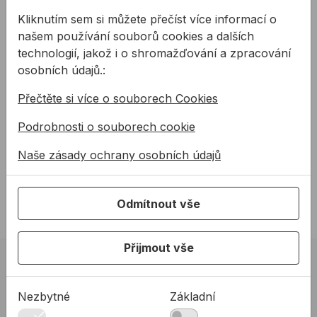
Používají se jako "pozinkování za studena"
Zinkový spreje je také možné použít k ochraně
Kliknutím sem si můžete přečíst více informací o
svařovaných konstrukcí, kovových spojů,
našem používání souborů cookies a dalších
potrubí, trubek, plotů, vrat, antén, generátorů a
technologií, jakož i o shromažďování a zpracování
dalších kovových součástí
osobních údajů.:
Technické parametry:
Přečtěte si více o souborech Cookies
Objem: 500ml
Podrobnosti o souborech cookie
Teplota při aplikaci: +5/+40 C°
Skladovatelnost: Chránit před přímým slunečním
Naše zásady ochrany osobních údajů
zářením, zabezpečit dobré větrání a odsávání
Vzdálenost při aplikaci (mm): 200 – 250 mm
Odmítnout vše
Přijmout vše
02 623 10 920
allmedia@allmedia.sk
Nezbytné
Základní
allmediasro (po-ne 7-22 h)