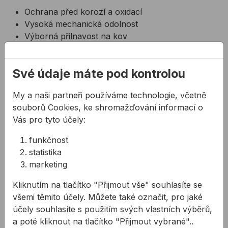
Ochrana před korozí a oxidací
Vysoká mechanická odolnost
Výborná přilnavost na kov
Rychleschnoucí
Chrání proti korozi a oxidaci
Své údaje máte pod kontrolou
Čistota částic zinku je vyšší než 98%
Odolné do teploty 120 ° C
My a naši partneři používáme technologie, včetně
Velká mechanická odolnost
souborů Cookies, ke shromažďování informací o
Výborná přilnavost na kov
Vás pro tyto účely:
Při aplikování nestéká
Lesklý vzhled srovnatelný s klasickým
funkčnost
pozinkováním
statistika
Použitelné i jako základní nátěr na kov
marketing
Použití:
Kliknutím na tlačítko "Přijmout vše" souhlasíte se
Sprej na opravy pozinkovaných výrobků
všemi těmito účely. Můžete také označit, pro jaké
Spreje jsou určeny zejména pro automobilový
účely souhlasíte s použitím svých vlastních výběrů,
průmysl, strojírenský průmysl a dílny
a poté kliknout na tlačítko "Přijmout vybrané"..