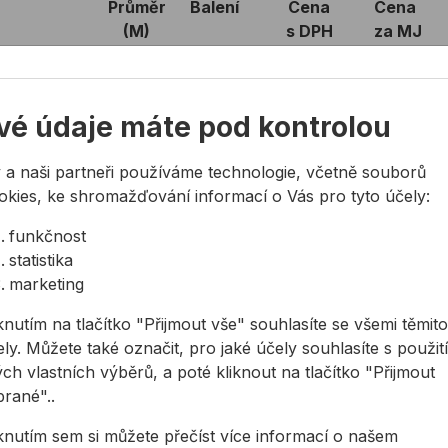
Průměr
Balení
Cena
Cena
(M)
s DPH
za MJ
 M8
M8
1 ks
86,68 Kč
86,68 
vé údaje máte pod kontrolou
 M10
M10
1 ks
224,77 Kč
224,77
 a naši partneři používáme technologie, včetně souborů
 M12
M12
1 ks
310,93 Kč
310,93 
okies, ke shromažďování informací o Vás pro tyto účely:
funkčnost
 M16
M16
1 ks
511,37 Kč
511,37 
statistika
marketing
 M20
M20
1 ks
769,84 Kč
769,84
knutím na tlačítko "Přijmout vše" souhlasíte se všemi těmito
ly. Můžete také označit, pro jaké účely souhlasíte s použit
 M24
M24
1 ks
1101,35 Kč
1101,35
ch vlastních výběrů, a poté kliknout na tlačítko "Přijmout
brané"..
 M27
M27
1 ks
1352,34 Kč
1352,34
iknutím sem si můžete přečíst více informací o našem