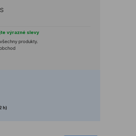
S
jte výrazné slevy
 všechny produkty.
koobchod
2 h)