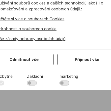
žívání souborů cookies a dalších technologií, jakož i o
 M30
M30
1 ks
2290,75 Kč
2290,75
romažďování a zpracování osobních údajů.:
ečtěte si více o souborech Cookies
drobnosti o souborech cookie
še zásady ochrany osobních údajů
Odmítnout vše
Přijmout vše
zbytné
Základní
marketing