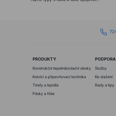
materiál. Na více úsecích
lezeckých cest ve Ferratově světě
byly nutné tahové zkoušky,
kterými naše kotevní technika
samozřejmě přešla na výbornou :)
72
PRODUKTY
PODPORA
Konstrukční tepelněizolační desky
Služby
Kotvící a připevňovací technika
Ke stažení
Tmely a lepidla
Rady a tipy
Pásky a fólie