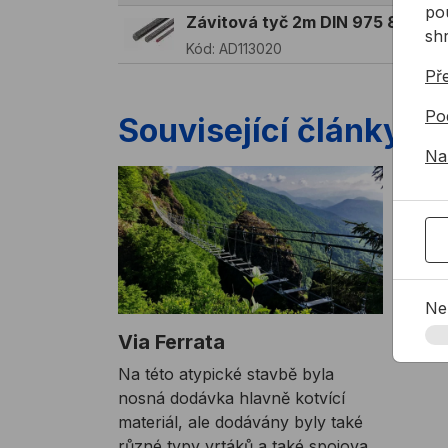
pou
Závitová tyč 2m DIN 975 8.8 Zn
sh
Kód:
AD113020
Př
Po
Související články
Na
Ne
Via Ferrata
Na této atypické stavbě byla
nosná dodávka hlavně kotvící
materiál, ale dodávány byly také
různé typy vrtáků a také spojovací