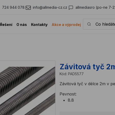
724 944 078
info@allmedia-cz.cz
allmediasro (po-ne 7-2
Co hledáte?
Řešení
O nás
Kontakty
Akce a výprodej
Závitová tyč 2m
Kód:
PAD5577
Závitová tyč v délce 2m v pe
Pevnost:
8.8