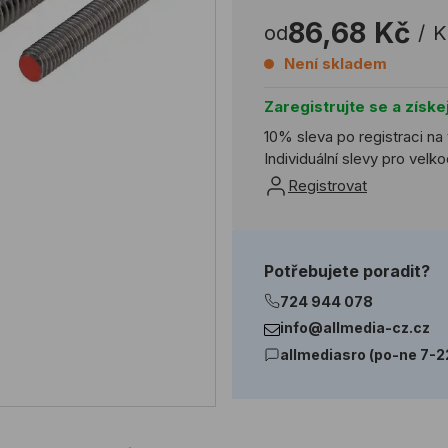
86,68 Kč
od
/
K
Není skladem
Zaregistrujte se a získe
10% sleva po registraci na
Individuální slevy pro vel
Registrovat
Potřebujete poradit?
724 944 078
info@allmedia-cz.cz
allmediasro (po-ne 7-2