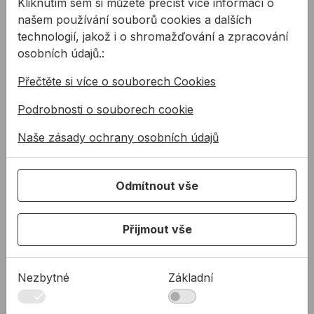
Kliknutím sem si můžete přečíst více informací o
PRODUKTY
našem používání souborů cookies a dalších
Produkty
technologií, jakož i o shromažďování a zpracování
osobních údajů.:
Podpora
Řešení
Přečtěte si více o souborech Cookies
O nás
Podrobnosti o souborech cookie
Kontakty
Naše zásady ochrany osobních údajů
Akce a výprodej
PODPORA
Odmítnout vše
Služby
Ke stažení
Přijmout vše
Rady a tipy
KONTAKTY
Nezbytné
Základní
Společnost
Kancelář