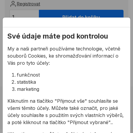
Registrovat
Přidat do košíku
Své údaje máte pod kontrolou
Potřebujete poradit?
724 944 078
My a naši partneři používáme technologie, včetně
info@allmedia-cz.cz
souborů Cookies, ke shromažďování informací o
allmediasro (po-ne 7-22 h)
Vás pro tyto účely:
funkčnost
statistika
marketing
02 623 10 920
Kliknutím na tlačítko "Přijmout vše" souhlasíte se
allmedia@allmedia.sk
všemi těmito účely. Můžete také označit, pro jaké
účely souhlasíte s použitím svých vlastních výběrů,
allmediasro (po-ne 7-22 h)
a poté kliknout na tlačítko "Přijmout vybrané"..