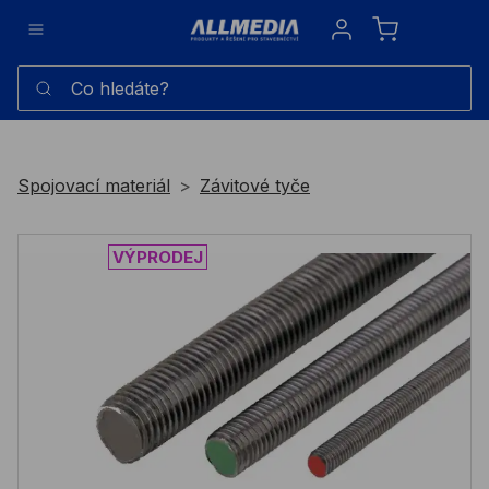
Sign in
Co hledáte?
Spojovací materiál
Závitové tyče