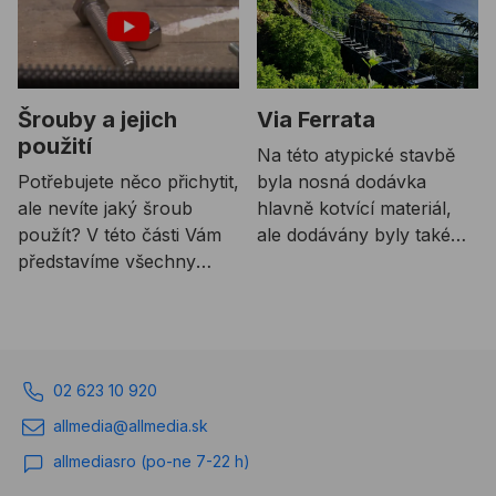
Šrouby a jejich
Via Ferrata
použití
Na této atypické stavbě
Potřebujete něco přichytit,
byla nosná dodávka
ale nevíte jaký šroub
hlavně kotvící materiál,
použít? V této části Vám
ale dodávány byly také
představíme všechny
různé typy vrtáků a také
druhy šroubů a povíme si
spojovací materiál. Na
také o jejich využití v
více úsecích lezeckých
praxi.
cest ve Ferratově světě
byly nutné tahové
02 623 10 920
zkoušky, kterými naše
kotevní technika
allmedia@allmedia.sk
samozřejmě přešla na
allmediasro (po-ne 7-22 h)
výbornou :)