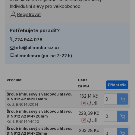
Individuální slevy pro velkoobchod
Registrovat
Potřebujete poradit?
724 944 078
info@allmedia-cz.cz
allmediasro (po-ne 7-22 h)
Produkt
Cena
Přidat vše
za MJ
Šroub imbusový s válcovou hlavou
162,14 Kč
DIN912 A2 M2x14mm
Kód:
BN01402014
Šroub imbusový s válcovou hlavou
228,69 Kč
DIN912 A2 M4x20mm
Kód:
BN01404020
Šroub imbusový s válcovou hlavou
203,28 Kč
DIN912 A2 M4x25mm