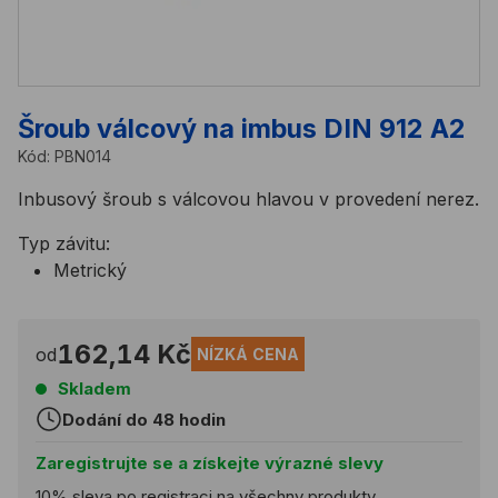
Šroub válcový na imbus DIN 912 A2
Kód:
PBN014
Inbusový šroub s válcovou hlavou v provedení nerez.
Typ závitu:
Metrický
162,14 Kč
od
NÍZKÁ CENA
Skladem
Dodání do 48 hodin
Zaregistrujte se a získejte výrazné slevy
10% sleva po registraci na všechny produkty.