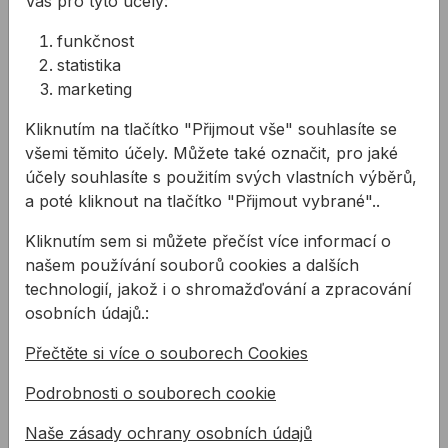
Vás pro tyto účely:
220,22 Kč
DIN912 A2 M8x12mm
Kód:
BN01408012
funkčnost
Šroub imbusový s válcovou hlavou
255,31 Kč
statistika
DIN912 A2 M8x16mm
Kód:
BN01408016
marketing
Šroub imbusový s válcovou hlavou
559,02 Kč
DIN912 A2 M8x20mm
Kliknutím na tlačítko "Přijmout vše" souhlasíte se
Kód:
BN01408020
všemi těmito účely. Můžete také označit, pro jaké
Šroub imbusový s válcovou hlavou
769,56 Kč
účely souhlasíte s použitím svých vlastních výběrů,
DIN912 A2 M8x25mm
a poté kliknout na tlačítko "Přijmout vybrané"..
Kód:
BN01408025
Šroub imbusový s válcovou hlavou
1368,51 Kč
Kliknutím sem si můžete přečíst více informací o
DIN912 A2 M8x30mm
Kód:
BN01408030
našem používání souborů cookies a dalších
Šroub imbusový s válcovou hlavou
1478,62 Kč
technologií, jakož i o shromažďování a zpracování
DIN912 A2 M8x35mm
osobních údajů.:
Kód:
BN01408035
Šroub imbusový s válcovou hlavou
1550,01 Kč
Přečtěte si více o souborech Cookies
DIN912 A2 M8x40mm
Kód:
BN01408040
Podrobnosti o souborech cookie
Šroub imbusový s válcovou hlavou
1743,61 Kč
DIN912 A2 M8x45mm
Kód:
BN01408045
Naše zásady ochrany osobních údajů