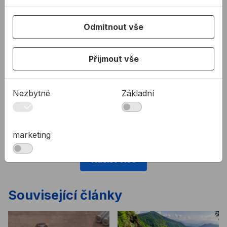
Šroub imbusový s válcovou hlavou
1954,15 Kč
DIN912 A2 M8x50mm
Kód:
BN01408050
Odmítnout vše
Šroub imbusový s válcovou hlavou
2133,23 Kč
DIN912 A2 M8x55mm
Kód:
BN01408055
Přijmout vše
Šroub imbusový s válcovou hlavou
2324,41 Kč
DIN912 A2 M8x60mm
Kód:
BN01408060
Šroub imbusový s válcovou hlavou
2438,15 Kč
Nezbytné
Základní
DIN912 A2 M8x65mm
Kód:
BN01408065
marketing
30 z 48
Načíst více
Související články