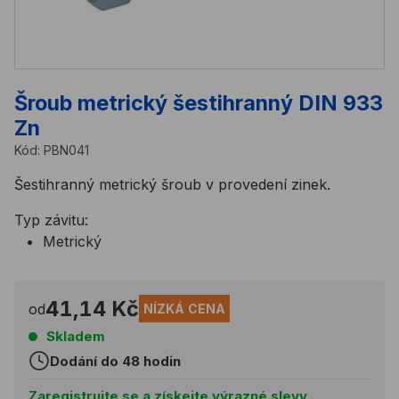
Šroub metrický šestihranný DIN 933
Zn
Kód:
PBN041
Šestihranný metrický šroub v provedení zinek.
Typ závitu:
Metrický
41,14 Kč
od
NÍZKÁ CENA
Skladem
Dodání do 48 hodin
Zaregistrujte se a získejte výrazné slevy