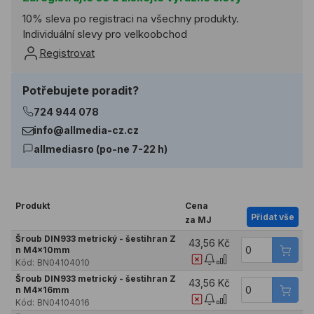
10% sleva po registraci na všechny produkty.
Individuální slevy pro velkoobchod
Registrovat
Potřebujete poradit?
724 944 078
info@allmedia-cz.cz
allmediasro (po-ne 7-22 h)
Produkt
Cena
Přidat vše
za MJ
Šroub DIN933 metrický - šestihran Z
43,56 Kč
n M4x10mm
Kód:
BN04104010
Šroub DIN933 metrický - šestihran Z
43,56 Kč
n M4x16mm
Kód:
BN04104016