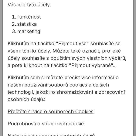
Vás pro tyto účely:
Šroub DIN933 metrický - šestihran Z
88,33 Kč
n M5x40mm
funkčnost
Kód:
BN04105040
statistika
Šroub DIN933 metrický - šestihran Z
105,27 Kč
n M5x50mm
marketing
Kód:
BN04105050
Šroub DIN933 metrický - šestihran Z
Kliknutím na tlačítko "Přijmout vše" souhlasíte se
410,19 Kč
n M5x80mm
všemi těmito účely. Můžete také označit, pro jaké
Kód:
BN04105080
účely souhlasíte s použitím svých vlastních výběrů,
Šroub DIN933 metrický - šestihran Z
88,33 Kč
n M6x10mm
a poté kliknout na tlačítko "Přijmout vybrané"..
Kód:
BN04106010
Šroub DIN933 metrický - šestihran Z
Kliknutím sem si můžete přečíst více informací o
88,33 Kč
n M6x16mm
našem používání souborů cookies a dalších
Kód:
BN04106016
technologií, jakož i o shromažďování a zpracování
Šroub DIN933 metrický - šestihran Z
176,66 Kč
n M6x20mm
osobních údajů.:
Kód:
BN04106020
Přečtěte si více o souborech Cookies
Šroub DIN933 metrický - šestihran Z
176,66 Kč
n M6x25mm
Kód:
BN04106025
Podrobnosti o souborech cookie
Šroub DIN933 metrický - šestihran Z
171,82 Kč
n M6x30mm
Naše zásady ochrany osobních údajů