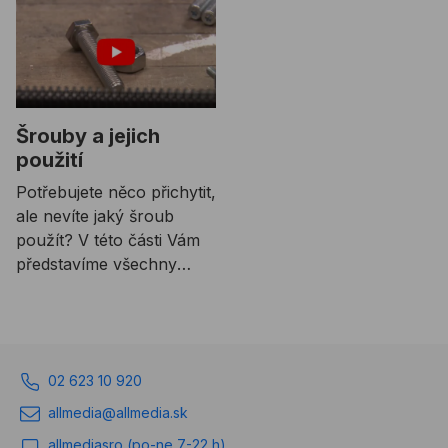
Šrouby a jejich
použití
Potřebujete něco přichytit,
ale nevíte jaký šroub
použít? V této části Vám
představíme všechny
druhy šroubů a povíme si
také o jejich využití v
praxi.
02 623 10 920
allmedia@allmedia.sk
allmediasro (po-ne 7-22 h)