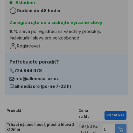
Skladem
Dodání do 48 hodin
Zaregistrujte se a získejte výrazné slevy
10% sleva po registraci na všechny produkty.
Individuální slevy pro velkoobchod
Registrovat
Potřebujete poradit?
724 944 078
info@allmedia-cz.cz
allmediasro (po-ne 7-22 h)
Produkt
Cena
Přidat vše
za MJ
Trhací nýt ocel-ocel, plochá hlava 3
160,93 Kč
x10mm