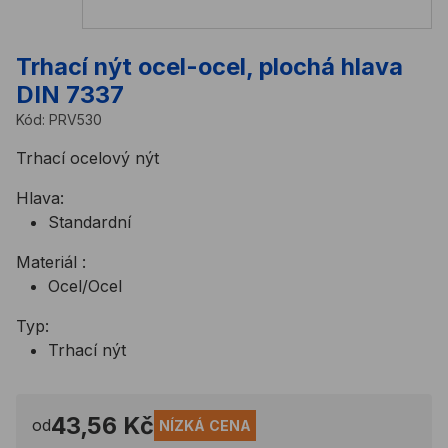
Trhací nýt ocel-ocel, plochá hlava
DIN 7337
Kód:
PRV530
Trhací ocelový nýt
Hlava:
Standardní
Materiál :
Ocel/Ocel
Typ:
Trhací nýt
43,56 Kč
od
NÍZKÁ CENA