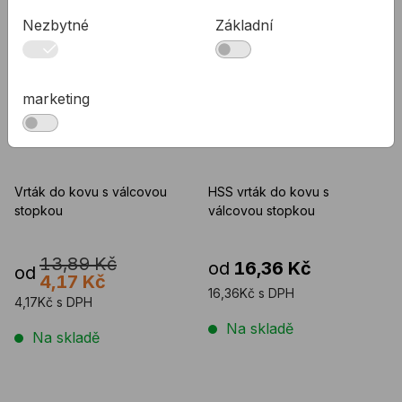
Nezbytné
Základní
NÍZKÁ CENA
marketing
Vrták do kovu PROFIL
Vrták do kovu PROFIL
HSS černý
HSS výbrusový
Vrták do kovu s válcovou
HSS vrták do kovu s
stopkou
válcovou stopkou
13,89 Kč
od
16,36 Kč
od
4,17 Kč
16,36Kč s DPH
4,17Kč s DPH
Na skladě
Na skladě