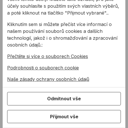
účely souhlasíte s použitím svých vlastních výběrů,
a poté kliknout na tlačítko "Přijmout vybrané"..
Kliknutím sem si můžete přečíst více informací o
našem používání souborů cookies a dalších
technologií, jakož i o shromažďování a zpracování
Nýtovací kleště
osobních údajů.:
Potřebujete spojit dva
Přečtěte si více o souborech Cookies
materiály, ale přístup z
druhé strany je nemožný?
Podrobnosti o souborech cookie
Naše zásady ochrany osobních údajů
Související produkty
Odmítnout vše
Vrták do kovu PROFIL HSS černý
Vrták do kovu PROFIL HSS
Přijmout vše