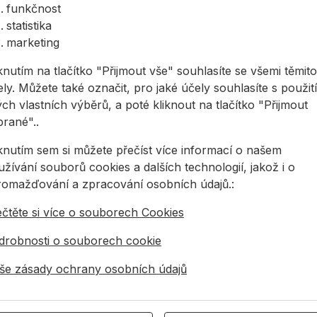
4.8
8
500 ks
1028,50 Kč
funkčnost
statistika
á hlava 4,8x10mm
marketing
4.8
10
500 ks
1136,19 Kč
knutím na tlačítko "Přijmout vše" souhlasíte se všemi těmito
á hlava 4,8x12mm
4.8
12
500 ks
1191,85 Kč
ly. Můžete také označit, pro jaké účely souhlasíte s použit
ch vlastních výběrů, a poté kliknout na tlačítko "Přijmout
á hlava 4,8x14mm
brané"..
4.8
14
500 ks
1245,09 Kč
iknutím sem si můžete přečíst více informací o našem
á hlava 4,8x16mm
4.8
16
500 ks
1352,78 Kč
žívání souborů cookies a dalších technologií, jakož i o
romažďování a zpracování osobních údajů.:
á hlava 4,8x20mm
4.8
20
500 ks
2217,93 Kč
ečtěte si více o souborech Cookies
á hlava 4,8x25mm
drobnosti o souborech cookie
4.8
25
500 ks
2490,18 Kč
še zásady ochrany osobních údajů