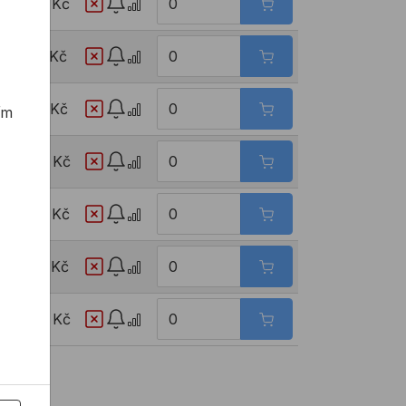
1028,50 Kč
1136,19 Kč
1191,85 Kč
ím
1245,09 Kč
1352,78 Kč
2217,93 Kč
2490,18 Kč