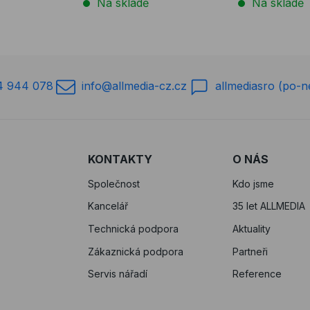
Na skladě
Na skladě
4 944 078
info@allmedia-cz.cz
allmediasro (po-n
KONTAKTY
O NÁS
Společnost
Kdo jsme
Kancelář
35 let ALLMEDIA
Technická podpora
Aktuality
Zákaznická podpora
Partneři
Servis nářadí
Reference