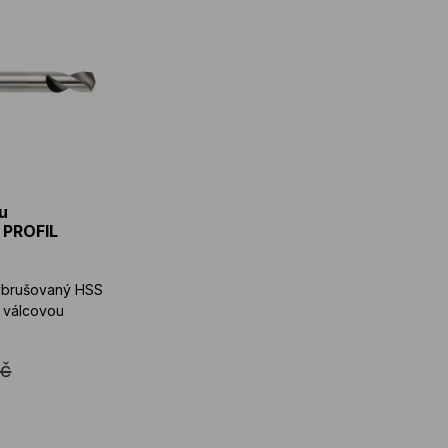
u
 PROFIL
ybrušovaný HSS
s válcovou
Kč