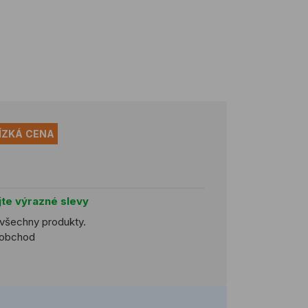
ÍZKÁ CENA
jte výrazné slevy
 všechny produkty.
koobchod