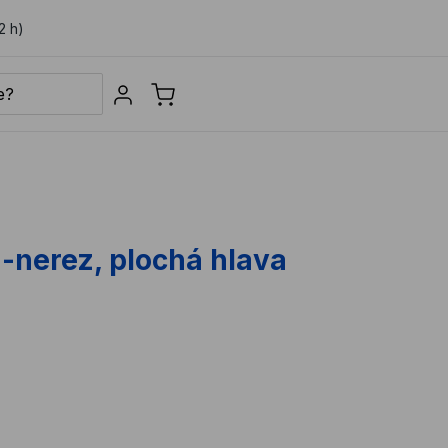
2 h)
Sign in
z-nerez, plochá hlava