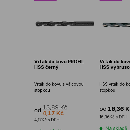
Vrták do kovu PROFIL
Vrták do kov
HSS černý
HSS výbruso
Vrták do kovu s válcovou
HSS vrták do k
stopkou
stopkou
13,89 Kč
od
16,36 K
od
4,17 Kč
16,36Kč s DPH
4,17Kč s DPH
Na skladě