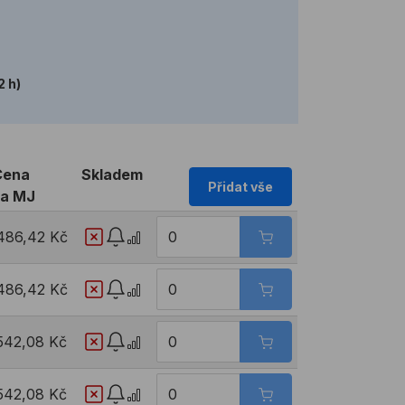
2 h)
Cena
Skladem
Přidat vše
za MJ
486,42 Kč
486,42 Kč
542,08 Kč
542,08 Kč