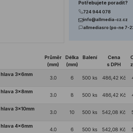
Potřebujete poradit?
724 944 078
info@allmedia-cz.cz
allmediasro (po-ne 7-2
Průměr
Délka
Balení
Cena
(mm)
(mm)
s DPH
á hlava 3x6mm
3.0
6
500 ks
486,42 Kč
á hlava 3x8mm
3.0
8
500 ks
486,42 Kč
á hlava 3x10mm
3.0
10
500 ks
542,08 Kč
á hlava 4x6mm
4.0
6
500 ks
542,08 Kč