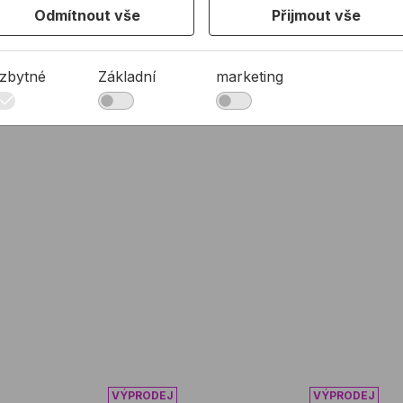
Odmítnout vše
Přijmout vše
zbytné
Základní
marketing
u PROFIL HSS výbrusový
Vrták do kovu PROFIL kobaltový
Vrták do kov