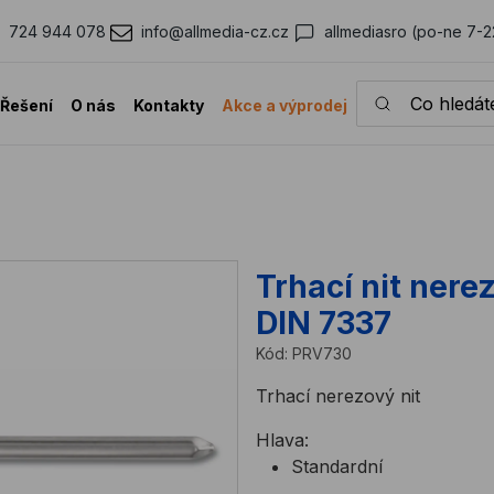
724 944 078
info@allmedia-cz.cz
allmediasro (po-ne 7-2
Co hledáte?
Řešení
O nás
Kontakty
Akce a výprodej
Trhací nit nere
DIN 7337
Kód:
PRV730
Trhací nerezový nit
Hlava:
Standardní