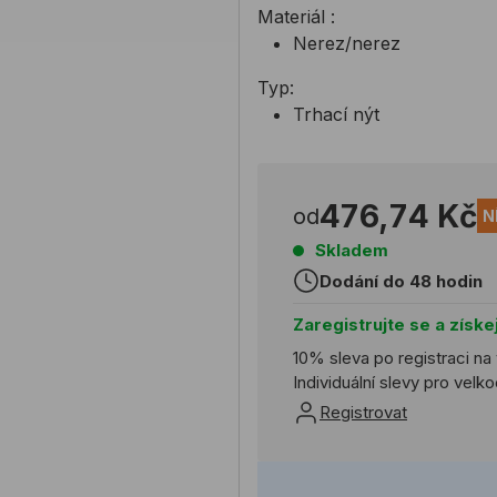
Materiál :
Nerez/nerez
Typ:
Trhací nýt
476,74 Kč
od
N
Skladem
Dodání do 48 hodin
Zaregistrujte se a získe
10% sleva po registraci na
Individuální slevy pro vel
Registrovat