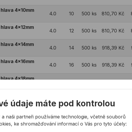
á hlava 4x10mm
4.0
10
500 ks
810,70 Kč
á hlava 4x12mm
4.0
12
500 ks
810,70 Kč
á hlava 4x14mm
4.0
14
500 ks
918,39 Kč
á hlava 4x16mm
4.0
16
500 ks
918,39 Kč
á hlava 4x18mm
4.0
18
500 ks
976,47 Kč
há hlava 4x20mm
4.0
20
500 ks
1028,50 Kč
vé údaje máte pod kontrolou
há hlava 4x25mm
4.0
25
500 ks
476,74 Kč
 a naši partneři používáme technologie, včetně souborů
okies, ke shromažďování informací o Vás pro tyto účely:
á hlava 4,8x8mm