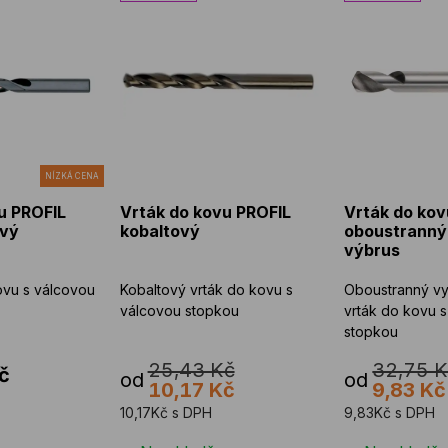
NÍZKÁ CENA
u PROFIL
Vrták do kovu PROFIL
Vrták do kov
vý
kobaltový
oboustranný
výbrus
ovu s válcovou
Kobaltový vrták do kovu s
Oboustranný v
válcovou stopkou
vrták do kovu 
stopkou
25,43 Kč
32,75 
č
od
od
10,17 Kč
9,83 Kč
10,17Kč s DPH
9,83Kč s DPH