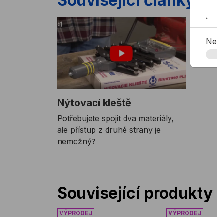
Související články
Ne
Nýtovací kleště
Potřebujete spojit dva materiály,
ale přístup z druhé strany je
nemožný?
Související produkty
Vrták do kovu PROFIL HSS černý
Vrták do kov