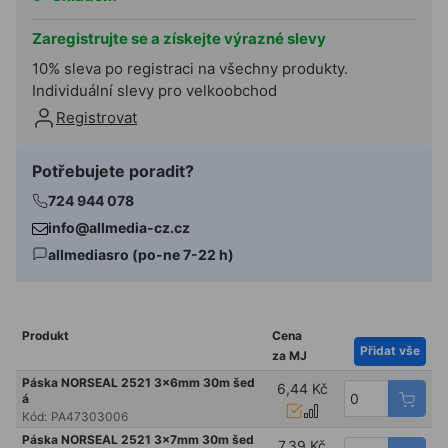
Zaregistrujte se a získejte výrazné slevy
10% sleva po registraci na všechny produkty.
Individuální slevy pro velkoobchod
Registrovat
Potřebujete poradit?
724 944 078
info@allmedia-cz.cz
allmediasro (po-ne 7-22 h)
Produkt
Cena
Přidat vše
za MJ
Páska NORSEAL 2521 3x6mm 30m šed
6,44 Kč
á
Kód:
PA47303006
Páska NORSEAL 2521 3x7mm 30m šed
7,39 Kč