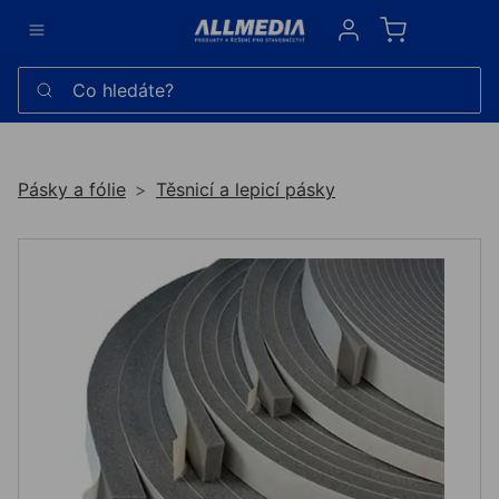
Sign in
Co hledáte?
Pásky a fólie
Těsnicí a lepicí pásky