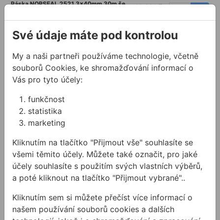
Páska NORSEAL 2521 3x40mm 30m še
40,22 Kč
dá
Kód:
PA47303040
Své údaje máte pod kontrolou
Páska NORSEAL 2521 3x45mm 30m še
45,21 Kč
dá
Kód:
PA47303045
My a naši partneři používáme technologie, včetně
Páska NORSEAL 2521 3x50mm 30m še
50,18 Kč
souborů Cookies, ke shromažďování informací o
dá
Kód:
PA47303050
Vás pro tyto účely:
Páska NORSEAL 2521 3x55mm 30m še
55,16 Kč
dá
funkčnost
Kód:
PA47303055
statistika
Páska NORSEAL 2521 3x60mm 30m še
60,10 Kč
marketing
dá
Kód:
PA47303060
Kliknutím na tlačítko "Přijmout vše" souhlasíte se
Páska NORSEAL 2521 3x100mm 30m š
99,90 Kč
edá
všemi těmito účely. Můžete také označit, pro jaké
Kód:
PA47303100
účely souhlasíte s použitím svých vlastních výběrů,
Páska NORSEAL 2521 4,5x9mm 20m še
10,51 Kč
a poté kliknout na tlačítko "Přijmout vybrané"..
dá
Kód:
PA47304009
Kliknutím sem si můžete přečíst více informací o
Páska NORSEAL 2521 4,5x10mm 20m š
12,18 Kč
edá
našem používání souborů cookies a dalších
Kód:
PA47304010