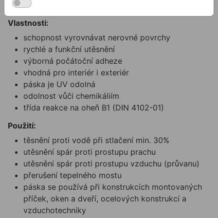
Popis
Vlastnosti:
schopnost vyrovnávat nerovné povrchy
rychlé a funkční utěsnění
výborná počátoční adheze
vhodná pro interiér i exteriér
páska je UV odolná
odolnost vůči chemikáliím
třída reakce na oheň B1 (DIN 4102-01)
Použití:
těsnění proti vodě při stlačení min. 30%
utěsnění spár proti prostupu prachu
utěsnění spár proti prostupu vzduchu (průvanu)
přerušení tepelného mostu
páska se používá při konstrukcích montovaných
příček, oken a dveří, ocelových konstrukcí a
vzduchotechniky