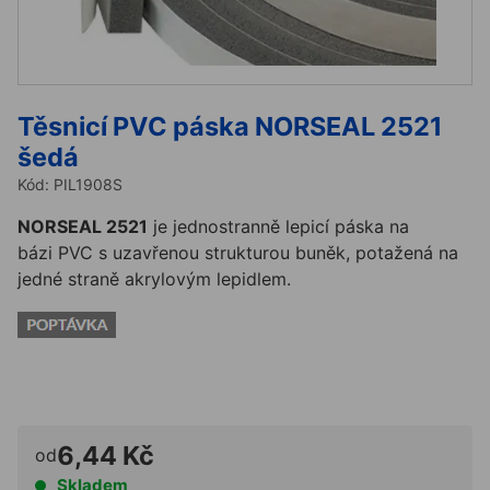
Těsnicí PVC páska NORSEAL 2521
šedá
Kód:
PIL1908S
NORSEAL 2521
je jednostranně lepicí páska na
bázi PVC s uzavřenou strukturou buněk, potažená na
jedné straně akrylovým lepidlem.
Na tento produkt se vztahuje MOQ
(minimální množství na objednávku).
Ověřte si prosím
jeho dostupnost.
6,44 Kč
od
Skladem