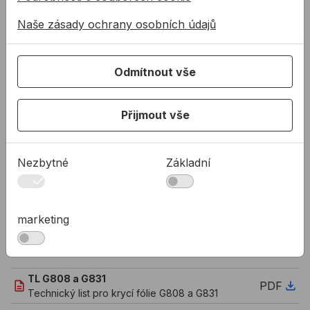
ochrana proti znečištění a poškození profilů při
Naše zásady ochrany osobních údajů
výrobě, přepravě a montáži
hladké, jemně strukturované kovové povrchy
PVC profily (např. okenní rámy)
Odmítnout vše
práškované kovové povrchy
lakované povrchy
Přijmout vše
leštěný a matný hliník
UV stabilita 12 měsíců
tloušťka 0,08 mm
Nezbytné
Základní
Barva:
bílo-černá
marketing
Ke stažení
TL G808 a G831
PDF
Technický list pro krycí fólie G808 a G831