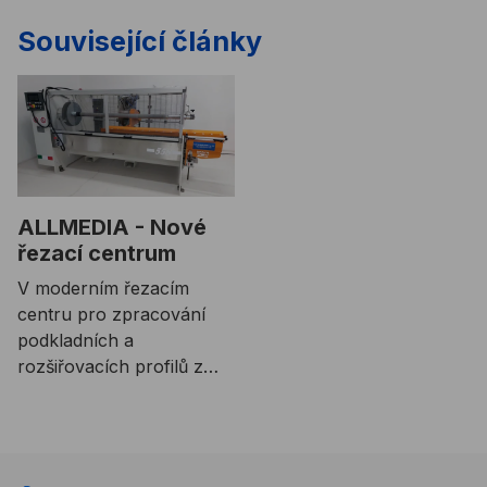
Související články
ALLMEDIA - Nové
řezací centrum
V moderním řezacím
centru pro zpracování
podkladních a
rozšiřovacích profilů z
konstrukčních a tepelně
izolačních desek
PHONOTHERM a
KERDYN pro naše