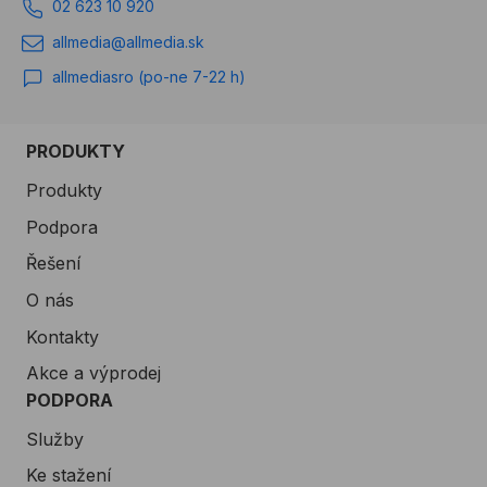
02 623 10 920
zákazníky vyrábíme
podkladové, rozšiřovací a
allmedia@allmedia.sk
spojovací profily na míru,
allmediasro (po-ne 7-22 h)
termoizolační nosné
podložky, sendvičové
konstrukce, roletové a
PRODUKTY
žaluziové kastlíky podle
Produkty
výkresové dokumentace.
Podpora
Řešení
O nás
Kontakty
Akce a výprodej
PODPORA
Služby
Ke stažení