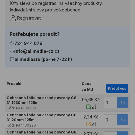
10% sleva po registraci na všechny produkty.
Individuální slevy pro velkoobchod
Registrovat
Potřebujete poradit?
724 944 078
info@allmedia-cz.cz
allmediasro (po-ne 7-22 h)
Produkt
Cena
Přidat vše
za MJ
Ochranná fólie na drsné povrchy G8
95,65 Kč
31 1230mm 125m
Kód:
PA4100200
Ochranná fólie na drsné povrchy G8
2,24 Kč
31 20mm 125m
Kód:
PA4100220
Ochranná fólie na drsné povrchy G8
2,73 Kč