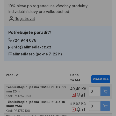
10% sleva po registraci na všechny produkty.
Individuální slevy pro velkoobchod
Registrovat
Potřebujete poradit?
724 944 078
info@allmedia-cz.cz
allmediasro (po-ne 7-22 h)
Produkt
Cena
Přidat vše
za MJ
Těsnicí/lepicí páska TIMBERFLEX 60
40,49 Kč
mm 25m
Kód:
PA1752060
Těsnicí/lepicí páska TIMBERFLEX 10
59,57 Kč
0mm 25m
Kód:
PA1752100