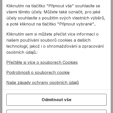
Kliknutím na tlačítko "Přijmout vše" souhlasíte se
Ke stažení
všemi těmito účely. Můžete také označit, pro jaké
účely souhlasíte s použitím svých vlastních výběrů,
TL TIMBERFLEX
a poté kliknout na tlačítko "Přijmout vybrané"..
PDF
Technický list pro těsnicí/lepicí pásku TIMBERFLEX
Kliknutím sem si můžete přečíst více informací o
našem používání souborů cookies a dalších
Související články
technologií, jakož i o shromažďování a zpracování
osobních údajů.:
Přečtěte si více o souborech Cookies
Podrobnosti o souborech cookie
Naše zásady ochrany osobních údajů
ALLMEDIA - Nové
řezací centrum
Odmítnout vše
V moderním řezacím
centru pro zpracování