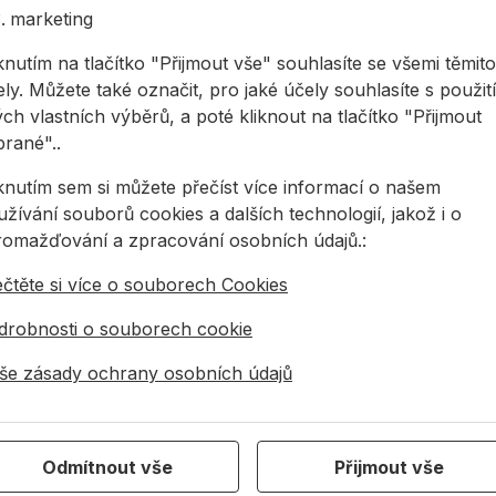
marketing
žívá ke spojování švů parozábran EPDM a AIRSTOP,
knutím na tlačítko "Přijmout vše" souhlasíte se všemi těmito
 a okenních pásů ISOWINDOW
ly. Můžete také označit, pro jaké účely souhlasíte s použit
ebních podkladů, např. na dřevě, kovu, kameni,
ch vlastních výběrů, a poté kliknout na tlačítko "Přijmout
površích
brané"..
otěsnost a odpovídá požadavkům na vzduchotěsnost a
 budovy podle platných norem, jako je např. DIN 4108-
iknutím sem si můžete přečíst více informací o našem
žívání souborů cookies a dalších technologií, jakož i o
romažďování a zpracování osobních údajů.:
vého prepolymeru s nízkým podílem rozpouštědel
ečtěte si více o souborech Cookies
drobnosti o souborech cookie
še zásady ochrany osobních údajů
, při +5 °C - +30 °C, v suchu bez přímého slunečního
Odmítnout vše
Přijmout vše
 ruční vytlačovací pistolí jednostranně přímo na