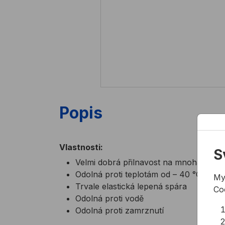
Popis
Vlastnosti:
S
Velmi dobrá přilnavost na mnoha podk
Odolná proti teplotám od – 40 °C do +
My
Trvale elastická lepená spára
Co
Odolná proti vodě
Odolná proti zamrznutí