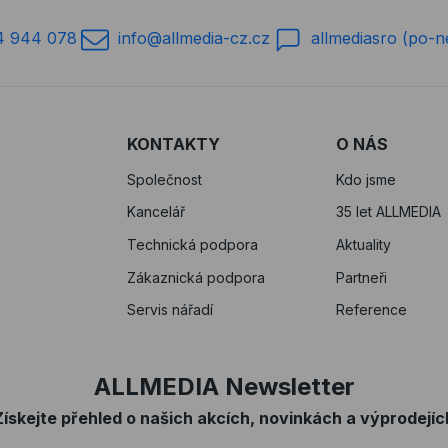
4 944 078
info@allmedia-cz.cz
allmediasro (po-n
KONTAKTY
O NÁS
Společnost
Kdo jsme
Kancelář
35 let ALLMEDIA
Technická podpora
Aktuality
Zákaznická podpora
Partneři
Servis nářadí
Reference
ALLMEDIA Newsletter
Získejte přehled o našich akcích, novinkách a výprodejíc