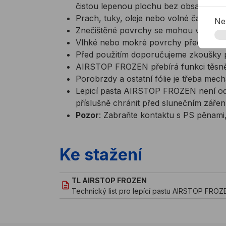
čistou lepenou plochu bez obsahu tuk
Prach, tuky, oleje nebo volné části se 
Ne
Znečištěné povrchy se mohou vyčistit
Vlhké nebo mokré povrchy před lepen
Před použitím doporučujeme zkoušky p
AIRSTOP FROZEN přebírá funkci těsněn
Porobrzdy a ostatní fólie je třeba mec
Lepicí pasta AIRSTOP FROZEN není odoln
příslušně chránit před slunečním záře
Pozor
: Zabraňte kontaktu s PS pěnami,
Ke stažení
TL AIRSTOP FROZEN
Technický list pro lepící pastu AIRSTOP FRO