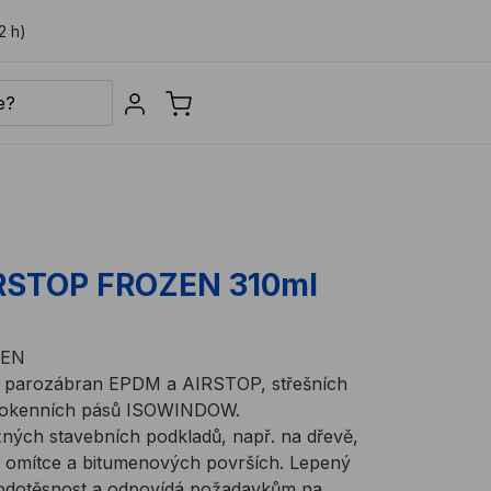
2 h)
Sign in
IRSTOP FROZEN 310ml
ZEN
vů parozábran EPDM a AIRSTOP, střešních
 okenních pásů ISOWINDOW.
žných stavebních podkladů, např. na dřevě,
, omítce a bitumenových površích. Lepený
vodotěsnost a odpovídá požadavkům na