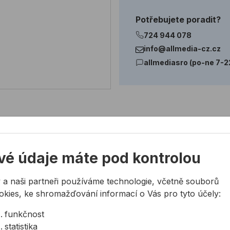
Potřebujete poradit?
724 944 078
info@allmedia-cz.cz
allmediasro (po-ne 7-2
vé údaje máte pod kontrolou
ladech
 80 ºC
 a naši partneři používáme technologie, včetně souborů
okies, ke shromažďování informací o Vás pro tyto účely:
funkčnost
statistika