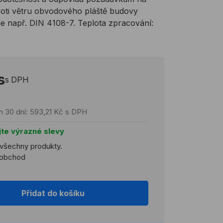
roti větru obvodového pláště budovy
je např. DIN 4108-7. Teplota zpracování:
s
s DPH
h 30 dní: 593,21 Kč s DPH
jte výrazné slevy
 všechny produkty.
koobchod
Přidat do košíku