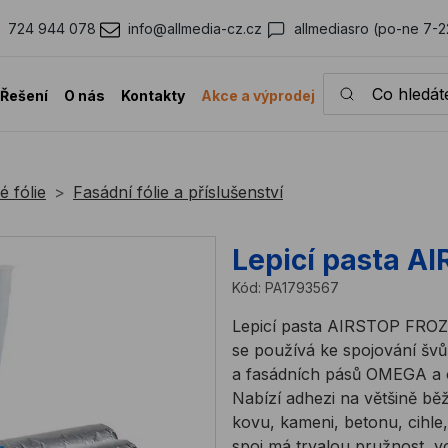
724 944 078
info@allmedia-cz.cz
allmediasro (po-ne 7-2
Co hledáte?
Řešení
O nás
Kontakty
Akce a výprodej
é fólie
Fasádní fólie a příslušenství
Lepicí pasta A
Kód:
PA1793567
Lepicí pasta AIRSTOP FRO
se používá ke spojování š
a fasádních pásů OMEGA a
Nabízí adhezi na většině bě
kovu, kameni, betonu, cihle
spoj má trvalou pružnost, 