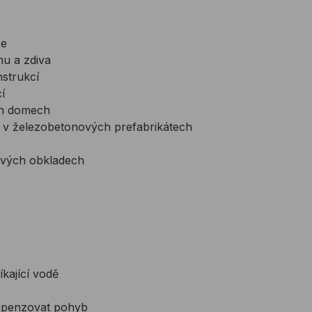
ce
mu a zdiva
nstrukcí
í
ch domech
r v železobetonových prefabrikátech
ových obkladech
říkající vodě
ompenzovat pohyb