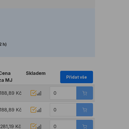
2 h)
Cena
Skladem
Přidat vše
za MJ
188,89 Kč
188,89 Kč
281,19 Kč