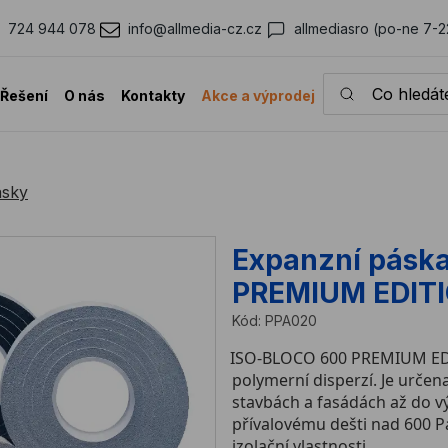
724 944 078
info@allmedia-cz.cz
allmediasro (po-ne 7-2
Co hledáte?
Řešení
O nás
Kontakty
Akce a výprodej
ásky
Expanzní pásk
PREMIUM EDIT
Kód:
PPA020
ISO‑BLOCO 600 PREMIUM EDI
polymerní disperzí. Je určen
stavbách a fasádách až do v
přívalovému dešti nad 600 Pa
izolační vlastnosti.