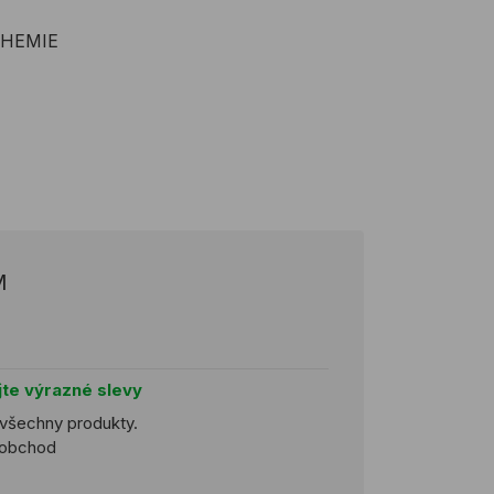
-CHEMIE
M
jte výrazné slevy
 všechny produkty.
koobchod