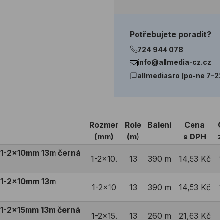
Potřebujete poradit?
724 944 078
info@allmedia-cz.cz
allmediasro (po-ne 7-2
Rozmer
Role
Balení
Cena
(mm)
(m)
s DPH
 1-2x10mm 13m černá
1-2x10.
13
390 m
14,53 Kč
 1-2x10mm 13m
1-2x10
13
390 m
14,53 Kč
1-2x15mm 13m černá
1-2x15.
13
260 m
21,63 Kč