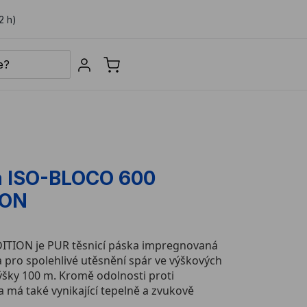
2 h)
Sign in
a ISO-BLOCO 600
ION
TION je PUR těsnicí páska impregnovaná
a pro spolehlivé utěsnění spár ve výškových
ýšky 100 m. Kromě odolnosti proti
 má také vynikající tepelně a zvukově