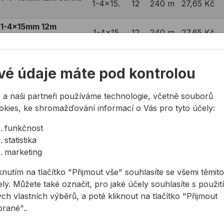
1-4x15.
12
240 m
27,65 Kč
 1-4x15mm 12m
1-4x15
12
240 m
27,65 Kč
 1-4x20mm 12m černá
1-4x20.
12
180 m
36,87 Kč
vé údaje máte pod kontrolou
 1-4x20mm 12m
1-4x20
12
180 m
36,87 Kč
 a naši partneři používáme technologie, včetně souborů
okies, ke shromažďování informací o Vás pro tyto účely:
 1-4x30mm 12m černá
1-4x30.
12
120 m
54,95 Kč
funkčnost
statistika
 1-4x30mm 12m
1-4x30
12
120 m
54,95 Kč
marketing
 1-4x50mm 12m černá
knutím na tlačítko "Přijmout vše" souhlasíte se všemi těmito
1-4x50.
12
72 m
91,46 Kč
ly. Můžete také označit, pro jaké účely souhlasíte s použit
ch vlastních výběrů, a poté kliknout na tlačítko "Přijmout
 1-4x50mm 12m
1-4x50
12
72 m
91,46 Kč
brané"..