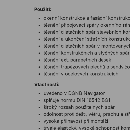
Použití:
okenní konstrukce a fasádní konstruk
těsnění připojovací spáry okenního rá
těsnění dilatačních spár stavebních ko
těsnění a ukončení střešních konstrukc
těsnění dilatačních spár v montovaný
těsnění konstrukčních a styčných spá
těsnění ext. parapetních desek
těsnění trapézových plechů a sendvič
těsnění v ocelových konstrukcích
Vlastnosti:
uvedeno v DGNB Navigator
splňuje normu DIN 18542 BG1
široký rozsah použitelných spár
odolnost proti dešti, větru, prachu a st
vysoká přilnavost při montáži
trvale elastický, vysoká schopnost k