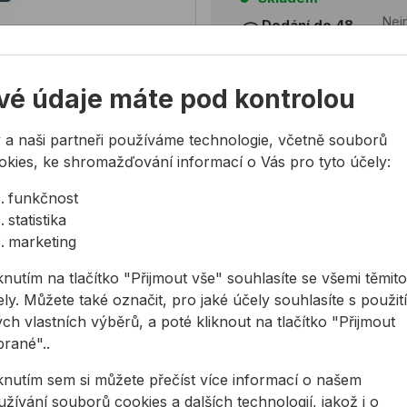
Nejn
Dodání do 48
hodin
DP
Zaregistrujte se a získe
vé údaje máte pod kontrolou
10% sleva po registraci na
Individuální slevy pro vel
 a naši partneři používáme technologie, včetně souborů
Registrovat
okies, ke shromažďování informací o Vás pro tyto účely:
funkčnost
statistika
marketing
knutím na tlačítko "Přijmout vše" souhlasíte se všemi těmito
Potřebujete poradit?
ly. Můžete také označit, pro jaké účely souhlasíte s použit
724 944 078
ch vlastních výběrů, a poté kliknout na tlačítko "Přijmout
info@allmedia-cz.cz
brané"..
allmediasro (po-ne 7-2
iknutím sem si můžete přečíst více informací o našem
žívání souborů cookies a dalších technologií, jakož i o