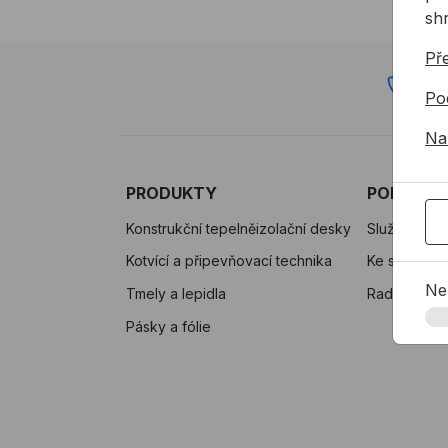
sh
Př
72
Po
Na
PRODUKTY
PODPORA
Konstrukční tepelněizolační desky
Služby
Kotvící a připevňovací technika
Ke stažení
Ne
Tmely a lepidla
Rady a tipy
Pásky a fólie