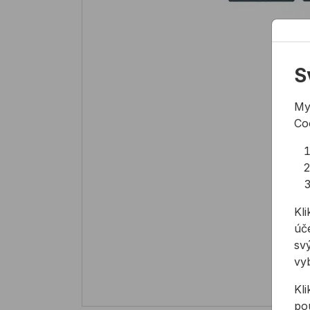
S
My
Co
Kli
úče
svý
vy
Kl
pou