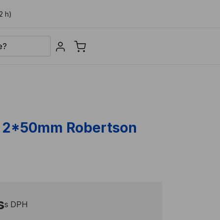
2 h)
Sign in
 2*50mm Robertson
s
s DPH