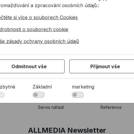
romažďování a zpracování osobních údajů.:
ečtěte si více o souborech Cookies
4 944 078
info@allmedia-cz.cz
allmediasro (po-n
drobnosti o souborech cookie
še zásady ochrany osobních údajů
KONTAKTY
O NÁS
Odmítnout vše
Přijmout vše
Společnost
Kdo jsme
Kancelář
35 let ALLMEDIA
zbytné
Základní
marketing
Technická podpora
Aktuality
Zákaznická podpora
Partneři
Servis nářadí
Reference
ALLMEDIA Newsletter