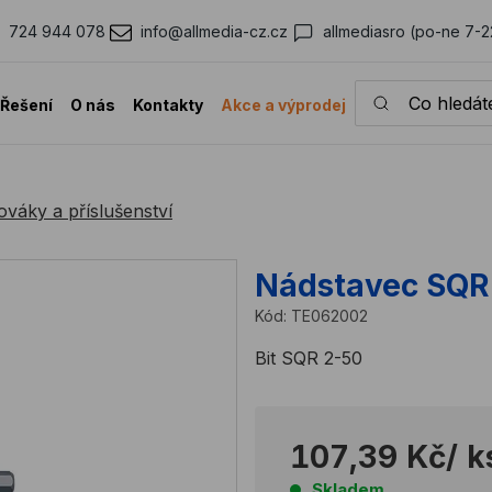
724 944 078
info@allmedia-cz.cz
allmediasro (po-ne 7-2
Co hledáte?
Řešení
O nás
Kontakty
Akce a výprodej
váky a příslušenství
Nádstavec SQR
Kód:
TE062002
Bit SQR 2-50
107,39 Kč
/ k
Skladem