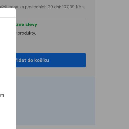
ižší cena za posledních 30 dní: 107,39 Kč s
H
jte výrazné slevy
 všechny produkty.
koobchod
Přidat do košíku
ím
2 h)