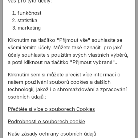
Vás pro tyto účely:
funkčnost
statistika
Elektrické nůžky na
marketing
plech
Kliknutím na tlačítko "Přijmout vše" souhlasíte se
Potřebujete výkonné
všemi těmito účely. Můžete také označit, pro jaké
nůžky na stříhání plechu?
účely souhlasíte s použitím svých vlastních výběrů,
Máme pro Vás výborné
a poté kliknout na tlačítko "Přijmout vybrané"..
řešení ve formě
elektrických nůžek na
Kliknutím sem si můžete přečíst více informací o
plech.
našem používání souborů cookies a dalších
Související produkty
technologií, jakož i o shromažďování a zpracování
Nůž BESSEY DBKPH - set nožů
osobních údajů.:
Přečtěte si více o souborech Cookies
Podrobnosti o souborech cookie
Naše zásady ochrany osobních údajů