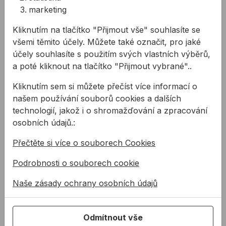
marketing
Kliknutím na tlačítko "Přijmout vše" souhlasíte se
Související produkty
všemi těmito účely. Můžete také označit, pro jaké
Náhradní čepele do ořezávacích nožů
Těsnicí páska Alu Butyl 1,2
účely souhlasíte s použitím svých vlastních výběrů,
a poté kliknout na tlačítko "Přijmout vybrané"..
Kliknutím sem si můžete přečíst více informací o
našem používání souborů cookies a dalších
technologií, jakož i o shromažďování a zpracování
osobních údajů.:
Přečtěte si více o souborech Cookies
Náhradní čepele do
Těsnicí páska Alu Butyl
Podrobnosti o souborech cookie
ořezávacích nožů
1,2mm
Naše zásady ochrany osobních údajů
Náhradní čepele do nožů v
Těsnicí butylová páska s
různých variantách balené v
plasto-hliníkovou fólií,
Odmítnout vše
plastové krabičce po 10
vhodná do exteriéru i