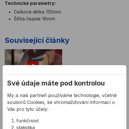
Technické parametry:
Celková délka 155mm
Šířka čepele 18mm
Související články
Své údaje máte pod kontrolou
Odstraňování tmelu
My a naši partneři používáme technologie, včetně
a silikonu
souborů Cookies, ke shromažďování informací o
Jak dokonale odstranit
Vás pro tyto účely:
tmel a silikon?
funkčnost
statistika