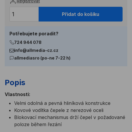
Registrovat
Přidat do košíku
Potřebujete poradit?
724 944 078
info@allmedia-cz.cz
allmediasro (po-ne 7-22 h)
Popis
Vlastnosti:
Velmi odolná a pevná hliníková konstrukce
Kovové vodítka čepele z nerezové oceli
Blokovací mechanismus drží čepel v požadované
poloze během řezání