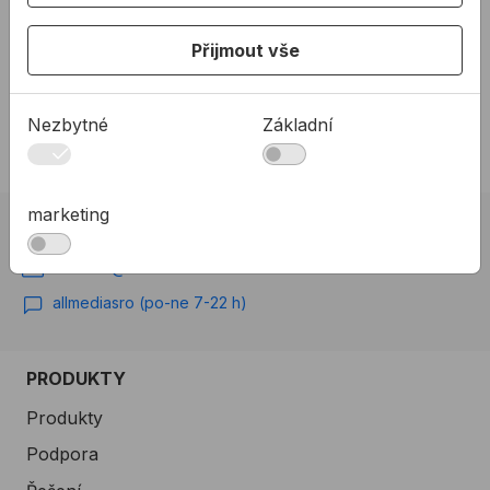
kusech.
interiéru.
od
21,65 Kč
od
33,26 Kč
Přijmout vše
21,65Kč s DPH
33,26Kč s DPH
Na skladě
Na skladě
Nezbytné
Základní
marketing
02 623 10 920
allmedia@allmedia.sk
allmediasro (po-ne 7-22 h)
PRODUKTY
Produkty
Podpora