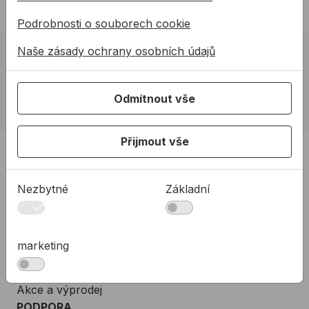
Podrobnosti o souborech cookie
Naše zásady ochrany osobních údajů
02 623 10 920
allmedia@allmedia.sk
Odmítnout vše
allmediasro (po-ne 7-22 h)
Přijmout vše
PRODUKTY
Produkty
Nezbytné
Základní
Podpora
Řešení
O nás
marketing
Kontakty
Akce a výprodej
PODPORA