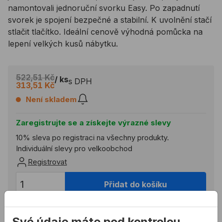
namontovali jednoruční svorku Easy. Po zapadnutí
svorek je spojení bezpečné a stabilní. K uvolnění stačí
stlačit tlačítko. Ideální cenově výhodná pomůcka na
lepení velkých kusů nábytku.
522,51 Kč
/ ks
s DPH
313,51 Kč
Není skladem
Zaregistrujte se a získejte výrazné slevy
10% sleva po registraci na všechny produkty.
Individuální slevy pro velkoobchod
Registrovat
Přidat do košíku
Potřebujete poradit?
Své údaje máte pod kontrolou