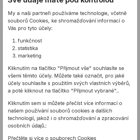
724 944 078
My a naši partneři používáme technologie, včetně
info@allmedia-cz.cz
souborů Cookies, ke shromažďování informací o
allmediasro (po-ne 7-22 h)
Vás pro tyto účely:
funkčnost
Popis
statistika
marketing
Vlastnosti:
Kliknutím na tlačítko "Přijmout vše" souhlasíte se
Kombinuje dvě jednoruční svorky PRO nebo
všemi těmito účely. Můžete také označit, pro jaké
EASY pro upínací šířku až 200 cm
účely souhlasíte s použitím svých vlastních výběrů,
Jednoduchá kombinace a uvolnění stlačením
a poté kliknout na tlačítko "Přijmout vybrané"..
tlačítka
Ideální na lepení nábytku nebo montáž velkých
Kliknutím sem si můžete přečíst více informací o
komponentů
našem používání souborů cookies a dalších
Tlačítko pro lehké uvolnění
technologií, jakož i o shromažďování a zpracování
Pevné a odolné díky kvalitnímu plastovému
osobních údajů.:
provedení
Přečtěte si více o souborech Cookies