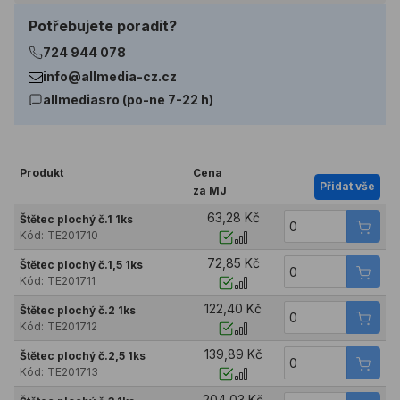
Potřebujete poradit?
724 944 078
info@allmedia-cz.cz
allmediasro (po-ne 7-22 h)
Produkt
Cena
Přidat vše
za MJ
63,28 Kč
Štětec plochý č.1 1ks
Kód:
TE201710
72,85 Kč
Štětec plochý č.1,5 1ks
Kód:
TE201711
122,40 Kč
Štětec plochý č.2 1ks
Kód:
TE201712
139,89 Kč
Štětec plochý č.2,5 1ks
Kód:
TE201713
204,03 Kč