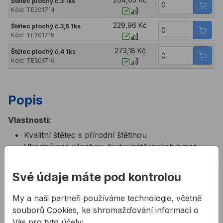
Štětec plochý č.3 1ks
Kód:
TE201714
229,96 Kč
Štětec plochý č.3,5 1ks
Kód:
TE201715
273,18 Kč
Štětec plochý č.4 1ks
Kód:
TE201716
Popis
Vlastnosti:
Kvalitní štětec s přírodní štětinou
Vhodný pro všechny druhy nátěrových hmot
Vhodný pro syntetické a olejové barvy, fasádní
barvy, laky a lazury na dřevo
Své údaje máte pod kontrolou
Technické parametry:
My a naši partneři používáme technologie, včetně
Šířky jednotlivých štětců:
souborů Cookies, ke shromažďování informací o
1" - 25mm
Vás pro tyto účely: