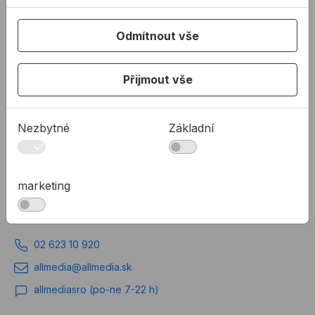
Štětka zednická
Váleček malířský
VESTAN
Odmítnout vše
Kvalitní zednická štětka se
Malířský válec značky
syntetickými vlákny a
VESTAN pro natírání větších
Přijmout vše
plastovým držadlem.
ploch ve dvou rozměrových
variantách.
115,75 Kč
/
ks
od
146,97 Kč
Nezbytné
Základní
115,75Kč s DPH
146,97Kč s DPH
Na skladě
Není skladem
marketing
02 623 10 920
allmedia@allmedia.sk
allmediasro (po-ne 7-22 h)