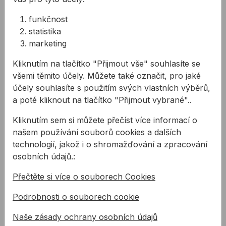
1,5" - 40mm
2" - 50mm
funkčnost
2,5" - 60mm
statistika
3" - 75mm
marketing
3,5" - 90mm
Kliknutím na tlačítko "Přijmout vše" souhlasíte se
4" - 100mm
všemi těmito účely. Můžete také označit, pro jaké
účely souhlasíte s použitím svých vlastních výběrů,
a poté kliknout na tlačítko "Přijmout vybrané"..
Související produkty
Štětka zednická
Váleček malířský VESTAN
Kliknutím sem si můžete přečíst více informací o
našem používání souborů cookies a dalších
technologií, jakož i o shromažďování a zpracování
osobních údajů.:
Přečtěte si více o souborech Cookies
Podrobnosti o souborech cookie
Naše zásady ochrany osobních údajů