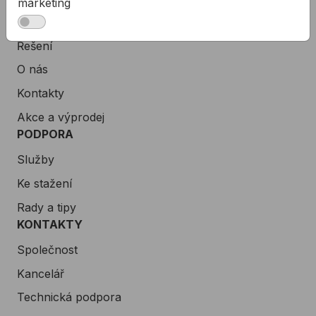
marketing
Podpora
Řešení
O nás
Kontakty
Akce a výprodej
PODPORA
Služby
Ke stažení
Rady a tipy
KONTAKTY
Společnost
Kancelář
Technická podpora