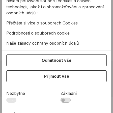
našem používání souborů cookies a dalších
Prodlužovací pogumovaný
Prodlužovací šňůra s
technologií, jakož i o shromažďování a zpracování
buben s uzavíratelnými
vypínačem v různých typech
osobních údajů.:
zásuvkami (IP44) v 25m a
a délkách.
50m délce.
Přečtěte si více o souborech Cookies
od
2245,94 Kč
od
191,93 Kč
2 245,94Kč s DPH
191,93Kč s DPH
Podrobnosti o souborech cookie
Na skladě
Na skladě
Naše zásady ochrany osobních údajů
Odmítnout vše
02 623 10 920
Přijmout vše
allmedia@allmedia.sk
allmediasro (po-ne 7-22 h)
Nezbytné
Základní
PRODUKTY
Produkty