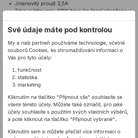
Jmenovitý proud: 2,5A
Zdroj světla: max. 60W žárovka (není obsažena v
balení)
Své údaje máte pod kontrolou
Související produkty
My a naši partneři používáme technologie, včetně
Prodlužovací buben se 4 zásuvkami - IP44
Šňůra prodlužovací s vypín
souborů Cookies, ke shromažďování informací o
Vás pro tyto účely:
funkčnost
statistika
marketing
Kliknutím na tlačítko "Přijmout vše" souhlasíte se
všemi těmito účely. Můžete také označit, pro jaké
účely souhlasíte s použitím svých vlastních výběrů,
Prodlužovací buben se 4
Šňůra prodlužovací s
a poté kliknout na tlačítko "Přijmout vybrané"..
zásuvkami - IP44
vypínačem
Kliknutím sem si můžete přečíst více informací o