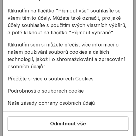
Červené desítky pro rychlou orientaci.
Černá měřící stupnice s jasným tištěným
Kliknutím na tlačítko "Přijmout vše" souhlasíte se
designem.
všemi těmito účely. Můžete také označit, pro jaké
cm/mm měřítko na obou stranách obou hran
účely souhlasíte s použitím svých vlastních výběrů,
pravítka.
a poté kliknout na tlačítko "Přijmout vybrané"..
S CE a metrologickým označením a certifikátem o
Kliknutím sem si můžete přečíst více informací o
typové zkoušce ES.
našem používání souborů cookies a dalších
Třída přesnosti III.
technologií, jakož i o shromažďování a zpracování
Technické parametry:
osobních údajů.:
Typ metra: oboustranný
Přečtěte si více o souborech Cookies
Škálování (měřítko): cm/mm
Počet kloubů: 10
Podrobnosti o souborech cookie
Třída přesnosti: III
Šířka: 1,70 cm
Naše zásady ochrany osobních údajů
Pevnost kloubu: 3,30 mm
Použití:
Odmítnout vše
Skládací metry jsou nepostradatelné měřící