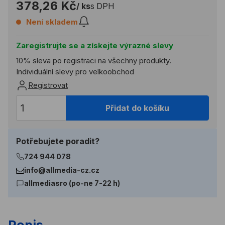
378,26 Kč
/ ks
s DPH
Není skladem
Zaregistrujte se a získejte výrazné slevy
10% sleva po registraci na všechny produkty.
Individuální slevy pro velkoobchod
Registrovat
Přidat do košíku
Potřebujete poradit?
724 944 078
info@allmedia-cz.cz
allmediasro (po-ne 7-22 h)
Popis