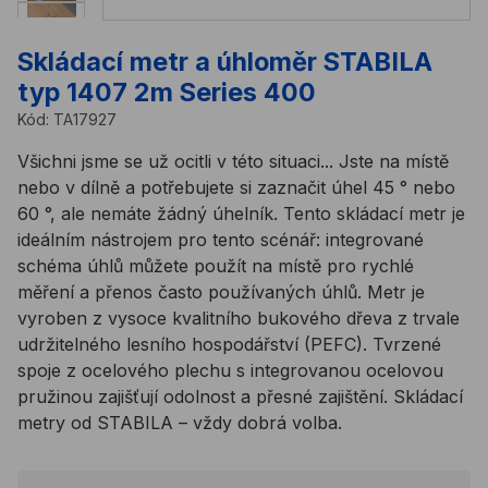
Skládací metr a úhloměr STABILA
typ 1407 2m Series 400
Kód:
TA17927
Všichni jsme se už ocitli v této situaci... Jste na místě
nebo v dílně a potřebujete si zaznačit úhel 45 ° nebo
60 °, ale nemáte žádný úhelník. Tento skládací metr je
ideálním nástrojem pro tento scénář: integrované
schéma úhlů můžete použít na místě pro rychlé
měření a přenos často používaných úhlů. Metr je
vyroben z vysoce kvalitního bukového dřeva z trvale
udržitelného lesního hospodářství (PEFC). Tvrzené
spoje z ocelového plechu s integrovanou ocelovou
pružinou zajišťují odolnost a přesné zajištění. Skládací
metry od STABILA – vždy dobrá volba.