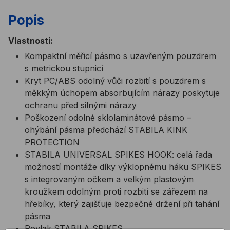
Popis
Vlastnosti:
Kompaktní měřicí pásmo s uzavřeným pouzdrem
s metrickou stupnicí
Kryt PC/ABS odolný vůči rozbití s pouzdrem s
měkkým úchopem absorbujícím nárazy poskytuje
ochranu před silnými nárazy
Poškození odolné sklolaminátové pásmo –
ohýbání pásma předchází STABILA KINK
PROTECTION
STABILA UNIVERSAL SPIKES HOOK: celá řada
možností montáže díky výklopnému háku SPIKES
s integrovaným očkem a velkým plastovým
kroužkem odolným proti rozbití se zářezem na
hřebíky, který zajišťuje bezpečné držení při tahání
pásma
Povlak STABILA SPIKES