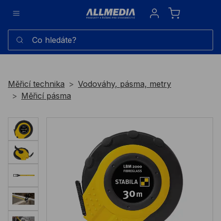
Sign in
Co hledáte?
Měřicí technika
Vodováhy, pásma, metry
Měřicí pásma