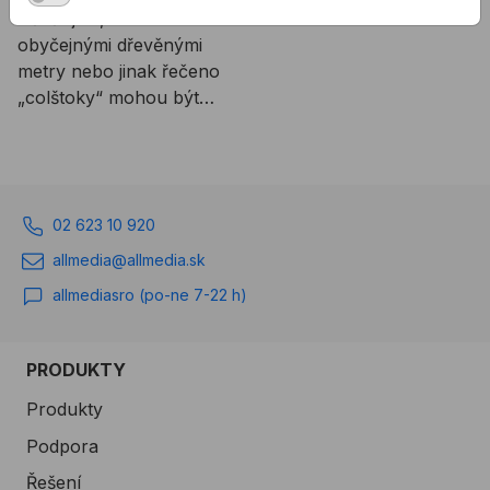
Věděli jste, že i mezi
obyčejnými dřevěnými
metry nebo jinak řečeno
„colštoky“ mohou být
rozdíly?
02 623 10 920
allmedia@allmedia.sk
allmediasro (po-ne 7-22 h)
PRODUKTY
Produkty
Podpora
Řešení