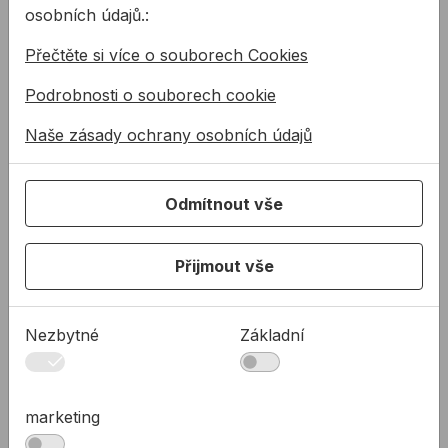
osobních údajů.:
Typ pásma: jednostranné
Šířka pásma: 13mm
Přečtěte si více o souborech Cookies
Měrka: cm
Začátek měření W (od lícovacé hrany)
Podrobnosti o souborech cookie
Třída přesnosti EC: Třída III
Naše zásady ochrany osobních údajů
Háček: univerzální
Odmítnout vše
Související články
Přijmout vše
Nezbytné
Základní
Cólštek, pásmo,
úhelník - kdo se v
marketing
tom vyzná?