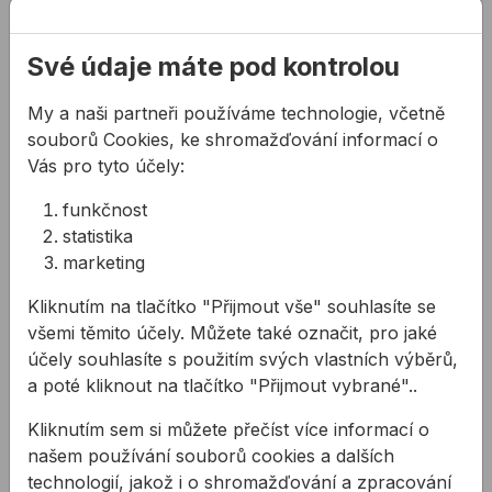
pomáhá předcházet sklouznutí i na hladkých
površích a při měření na větší vzdálenosti
Své údaje máte pod kontrolou
Očko integrované v háku znamená, že
upevnění lze rychle uvolnit
My a naši partneři používáme technologie, včetně
Ergonomicky tvarované pouzdro pro jednoduché
souborů Cookies, ke shromažďování informací o
použití
Vás pro tyto účely:
Šikovný plastový kroužek: jednoduché přidání k
naměřeným délkám – 2 cm mezi nulovým bodem
funkčnost
a zářezem hřebíku, 5 cm mezi nulovým bodem a
statistika
začátkem kroužku
marketing
Nulový bod je na začátku spony pásky
Kliknutím na tlačítko "Přijmout vše" souhlasíte se
Použití:
všemi těmito účely. Můžete také označit, pro jaké
účely souhlasíte s použitím svých vlastních výběrů,
Dlouhé měřicí pásma jsou nepostradatelnými
a poté kliknout na tlačítko "Přijmout vybrané"..
měřicími nástroji na každodenní použití –
pro všechny profesionály, kteří potřebují měřit na
Kliknutím sem si můžete přečíst více informací o
velké a ještě větší vzdálenosti
našem používání souborů cookies a dalších
Technické parametry:
technologií, jakož i o shromažďování a zpracování