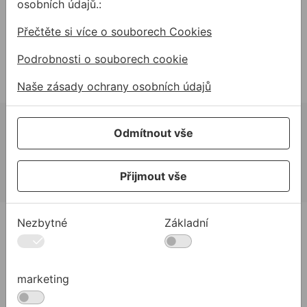
osobních údajů.:
5 576,06Kč s DPH
4 702,11Kč s DPH
Přečtěte si více o souborech Cookies
Na skladě
Na skladě
Podrobnosti o souborech cookie
Naše zásady ochrany osobních údajů
02 623 10 920
Odmítnout vše
allmedia@allmedia.sk
allmediasro (po-ne 7-22 h)
Přijmout vše
PRODUKTY
Nezbytné
Základní
Produkty
Podpora
marketing
Řešení