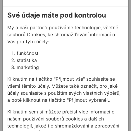
Související produkty
Své údaje máte pod kontrolou
Stativ STABILA BST-K-L k laserům
Stativ STABILA BST-K-M k l
My a naši partneři používáme technologie, včetně
souborů Cookies, ke shromažďování informací o
Vás pro tyto účely:
funkčnost
statistika
marketing
Kliknutím na tlačítko "Přijmout vše" souhlasíte se
Stativ STABILA BST-K-L
Stativ STABILA BST-K-M
všemi těmito účely. Můžete také označit, pro jaké
k laserům
k laserům
účely souhlasíte s použitím svých vlastních výběrů,
a poté kliknout na tlačítko "Přijmout vybrané"..
Stavební stativ pro lasery -
Stavební stativ k laserům.
Kliknutím sem si můžete přečíst více informací o
novější model.
našem používání souborů cookies a dalších
technologií, jakož i o shromažďování a zpracování
5576,06 Kč
/
ks
4702,11 Kč
/
ks