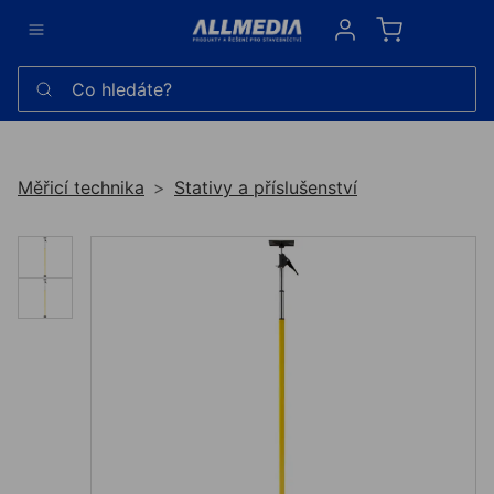
Sign in
Co hledáte?
Měřicí technika
Stativy a příslušenství