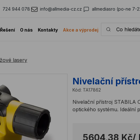
724 944 078
info@allmedia-cz.cz
allmediasro (po-ne 7-2
Co hledáte?
Řešení
O nás
Kontakty
Akce a výprodej
ížové lasery
Nivelační příst
Kód:
TA17862
Nivelační přístroj STABILA
optického systému. Ideální
5604,38 Kč
/