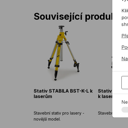
Kl
Související produkty
pou
sh
Stativ STABILA BST-K-L k laserům
Stativ STABI
Př
Po
Na
Stativ STABILA BST-K-L k
Stativ STAB
laserům
k laserům
Ne
Stavební stativ pro lasery -
Stavební stativ 
novější model.