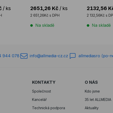
č
/
ks
2651,26 Kč
/
ks
2132,56 K
PH
2 651,26Kč s DPH
2 132,56Kč s D
Na skladě
Na skladě
4 944 078
info@allmedia-cz.cz
allmediasro (po-n
KONTAKTY
O NÁS
Společnost
Kdo jsme
Kancelář
35 let ALLMEDIA
Technická podpora
Aktuality