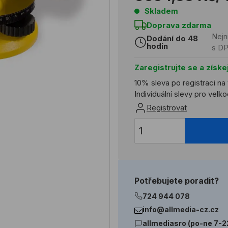
Skladem
Doprava zdarma
Nejn
Dodání do 48
hodin
s D
Zaregistrujte se a získe
10% sleva po registraci na
Individuální slevy pro vel
Registrovat
Potřebujete poradit?
724 944 078
info@allmedia-cz.cz
allmediasro (po-ne 7-2