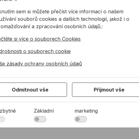
iknutím sem si můžete přečíst více informací o našem
žívání souborů cookies a dalších technologií, jakož i o
romažďování a zpracování osobních údajů.:
LA BST-K-M k laserům
Stativ STABILA BST-S
Lať STABILA 
ečtěte si více o souborech Cookies
drobnosti o souborech cookie
še zásady ochrany osobních údajů
Odmítnout vše
Přijmout vše
ILA BST-K-M
Stativ STABILA BST-S
Lať STABILA
nivelační
zbytné
Základní
marketing
k laserům.
Stavební stativ.
Nivelační lať