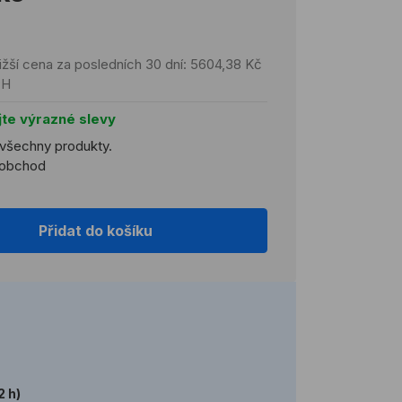
ižší cena za posledních 30 dní: 5604,38 Kč
PH
jte výrazné slevy
 všechny produkty.
koobchod
Přidat do košíku
2 h)