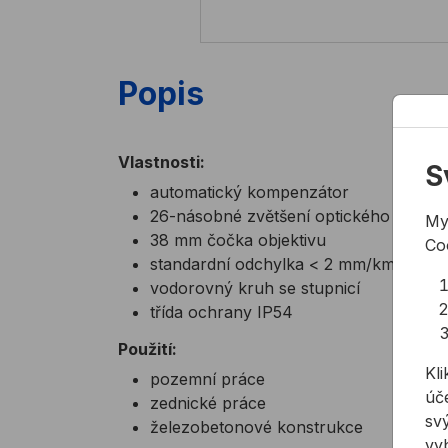
Popis
Vlastnosti:
S
automatický kompenzátor
26-násobné zvětšení optického systé
My
38 mm čočka objektivu
Co
standardní odchylka < 2 mm/km
vodorovný kruh se stupnicí
třída ochrany IP54
Použití:
Kli
pozemní práce
úče
zednické práce
svý
železobetonové konstrukce
vy