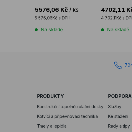
5576,06 Kč
/
ks
4702,11 K
5 576,06Kč s DPH
4 702,11Kč s D
Na skladě
Na skladě
72
PRODUKTY
PODPORA
Konstrukční tepelněizolační desky
Služby
Kotvící a připevňovací technika
Ke stažení
Tmely a lepidla
Rady a tipy