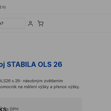
2 h)
Sign in
roj STABILA OLS 26
 OLS26 s 26- násobným zvětšením
 pomocník na měření výšky a přenos výšky.
 ks
s DPH